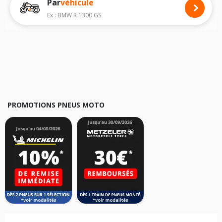
Par
véhicule
Nous recommandons de toujours monter des pneus moto avec les
dimensions homologuées par le constructeur.
Ex : BMW R 1300 GS
Pour cela, veuillez sélectionner le modèle de votre moto
SYM DD 50
ci-
dessous :
Les résultats de votre recherche sont donnés à titre indicatif. Il est
fortement recommandé de vérifier en amont la dimension des pneus
montés sur votre véhicule, sans oublier les indices de charge et de
vitesse, indispensables pour que votre dimension soit complète.
PROMOTIONS PNEUS MOTO