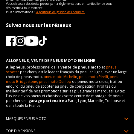
Vous disposez des droits prévus par la règlementation, en particulier de vous
désinscrire à tout moment.
Plus d'informations :
la politique de gestion des données.
Suivez nous sur les réseaux
ALLOPNEUS, VENTE DE PNEUS MOTO EN LIGNE
Allopneus
, professionnel de la
vente de pneus moto
et
pneus
scooter
pas chers, est le leader français du pneu en ligne, avec un large
choix de pneus moto.
pneu moto Michelin
,
pneu moto Pirelli
,
pneu
moto Bridgestone
,
pneu moto Dunlop
ou pneus moto cross, trail ou
enduro, du pneu de scooter au pneu de compétition. Profitez du
meilleur tarif de nos promotions sur les plus grandes marques ! Evitez
l'usure de vos pneus et choisissez votre centre de montage de pneus
pas chers en
garage partenaire
à Paris, Lyon, Marseille, Toulouse et
dans toute la France.
MARQUES PNEUS MOTO
Pneus Michelin
TOP DIMENSIONS