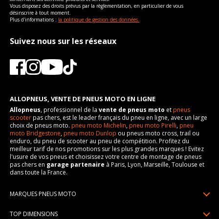
Vous disposez des droits prévus par la règlementation, en particulier de vous
désinscrire à tout moment.
Plus d'informations :
la politique de gestion des données.
Suivez nous sur les réseaux
ALLOPNEUS, VENTE DE PNEUS MOTO EN LIGNE
Allopneus
, professionnel de la
vente de pneus moto
et
pneus
scooter
pas chers, est le leader français du pneu en ligne, avec un large
choix de pneus moto.
pneu moto Michelin
,
pneu moto Pirelli
,
pneu
moto Bridgestone
,
pneu moto Dunlop
ou pneus moto cross, trail ou
enduro, du pneu de scooter au pneu de compétition. Profitez du
meilleur tarif de nos promotions sur les plus grandes marques ! Evitez
l'usure de vos pneus et choisissez votre centre de montage de pneus
pas chers en
garage partenaire
à Paris, Lyon, Marseille, Toulouse et
dans toute la France.
MARQUES PNEUS MOTO
Pneus Michelin
TOP DIMENSIONS