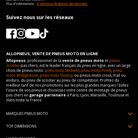
Plus d'informations :
la politique de gestion des données.
Suivez nous sur les réseaux
ALLOPNEUS, VENTE DE PNEUS MOTO EN LIGNE
Allopneus
, professionnel de la
vente de pneus moto
et
pneus
scooter
pas chers, est le leader français du pneu en ligne, avec un large
choix de pneus moto.
pneu moto Michelin
,
pneu moto Pirelli
,
pneu
moto Bridgestone
,
pneu moto Dunlop
ou pneus moto cross, trail ou
enduro, du pneu de scooter au pneu de compétition. Profitez du
meilleur tarif de nos promotions sur les plus grandes marques ! Evitez
l'usure de vos pneus et choisissez votre centre de montage de pneus
pas chers en
garage partenaire
à Paris, Lyon, Marseille, Toulouse et
dans toute la France.
MARQUES PNEUS MOTO
Pneus Michelin
TOP DIMENSIONS
Pneus Pirelli
90/90R21