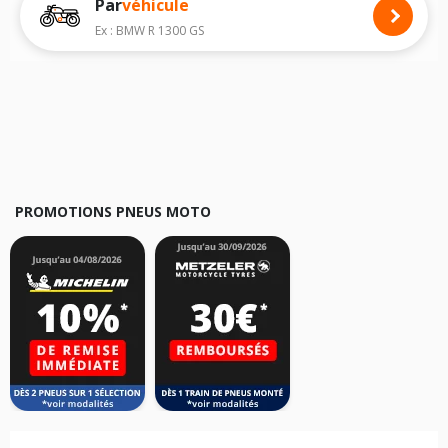
Par
véhicule
Nous recommandons de toujours monter des pneus moto avec les
dimensions homologuées par le constructeur.
Ex : BMW R 1300 GS
Pour cela, veuillez sélectionner le modèle de votre moto
SYM Sym50C
ci-dessous :
Les résultats de votre recherche sont donnés à titre indicatif. Il est
fortement recommandé de vérifier en amont la dimension des pneus
montés sur votre véhicule, sans oublier les indices de charge et de
vitesse, indispensables pour que votre dimension soit complète.
PROMOTIONS PNEUS MOTO