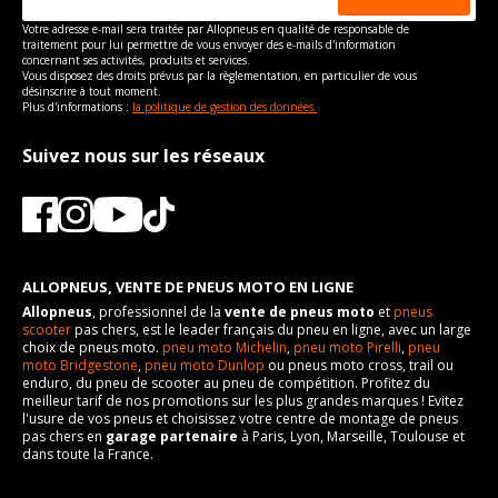
Votre adresse e-mail sera traitée par Allopneus en qualité de responsable de
traitement pour lui permettre de vous envoyer des e-mails d'information
concernant ses activités, produits et services.
Vous disposez des droits prévus par la règlementation, en particulier de vous
désinscrire à tout moment.
Plus d'informations :
la politique de gestion des données.
Suivez nous sur les réseaux
ALLOPNEUS, VENTE DE PNEUS MOTO EN LIGNE
Allopneus
, professionnel de la
vente de pneus moto
et
pneus
scooter
pas chers, est le leader français du pneu en ligne, avec un large
choix de pneus moto.
pneu moto Michelin
,
pneu moto Pirelli
,
pneu
moto Bridgestone
,
pneu moto Dunlop
ou pneus moto cross, trail ou
enduro, du pneu de scooter au pneu de compétition. Profitez du
meilleur tarif de nos promotions sur les plus grandes marques ! Evitez
l'usure de vos pneus et choisissez votre centre de montage de pneus
pas chers en
garage partenaire
à Paris, Lyon, Marseille, Toulouse et
dans toute la France.