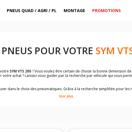
PNEUS QUAD / AGRI / PL
MONTAGE
PROMOTIONS
 PNEUS POUR VOTRE
SYM VTS
 votre
SYM VTS 200
? Vous voulez être certain de choisir la bonne dimension d
r votre achat ? Laissez vous guider par la recherche par véhicule qui vous per
trouver dans le choix des pneumatiques. Grâce à la recherche simplifiée pour le
omologuées par
SYM VTS 200
.
Voir plus
dimensions de vos pneus ? Ces informations sont indiquées sur le flanc des p
sur la moto.
es pneus avant moto et les pneus arrière moto grâce à notre moteur de recherc
 des pneus moto avec les dimensions homologuées par le constructeur.