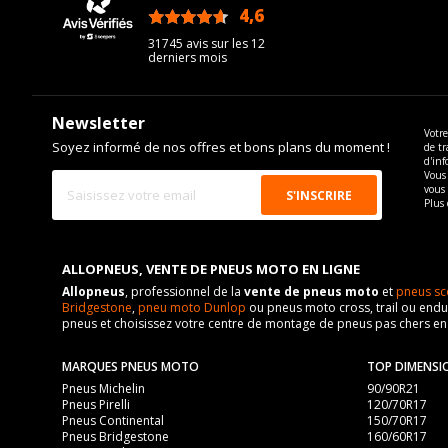
4,6
/5
31745 avis sur les 12
derniers mois
Newsletter
Votre
Soyez informé de nos offres et bons plans du moment !
de tr
d'inf
Vous 
vous
Plus 
ALLOPNEUS, VENTE DE PNEUS MOTO EN LIGNE
Allopneus
, professionnel de la
vente de pneus moto
et
pneus sc
Bridgestone
,
pneu moto Dunlop
ou pneus moto cross, trail ou endur
pneus et choisissez votre centre de montage de pneus pas chers e
MARQUES PNEUS MOTO
TOP DIMENSI
Pneus Michelin
90/90R21
Pneus Pirelli
120/70R17
Pneus Continental
150/70R17
Pneus Bridgestone
160/60R17