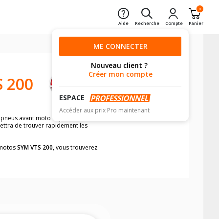
0
Aide
Recherche
Compte
Panier
ME CONNECTER
Nouveau client ?
Créer mon compte
 200
ESPACE
Accéder aux prix Pro maintenant
e pneus avant moto et pneus arrière
mettra de trouver rapidement les
s motos
SYM VTS 200
, vous trouverez
neumatiques, dans le carnet de bord de
he par véhicule, simplement et