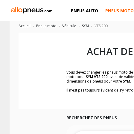
PNEUS AUTO
PNEUS MOTO
Accueil
Pneus moto
Véhicule
SYM
VTS 200
ACHAT DE
Vous devez changer les pneus moto de
moto pour
SYM VTS 200
avant de valide
dimensions de pneus pour votre
SYM
.
Il n'est pas toujours évident de s'y re
facilement les dimensions de pneus h
Vous ne savez pas comment trouver les 
la moto ainsi que sur l'étiquette collée 
Vous trouverez les propositions pour l
facilement.
RECHERCHEZ DES PNEUS
Nous recommandons de toujours monter