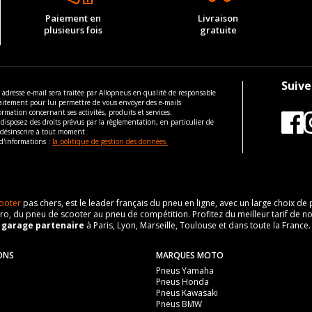
Paiement en
Livraison
plusieurs fois
gratuite
Suive
 adresse e-mail sera traitée par Allopneus en qualité de responsable
aitement pour lui permettre de vous envoyer des e-mails
ormation concernant ses activités, produits et services.
disposez des droits prévus par la règlementation, en particulier de
 désinscrire à tout moment.
d'informations :
la politique de gestion des données.
ooter
pas chers, est le leader français du pneu en ligne, avec un large choix d
o, du pneu de scooter au pneu de compétition. Profitez du meilleur tarif de no
n
garage partenaire
à Paris, Lyon, Marseille, Toulouse et dans toute la France.
ONS
MARQUES MOTO
Pneus Yamaha
Pneus Honda
Pneus Kawasaki
Pneus BMW