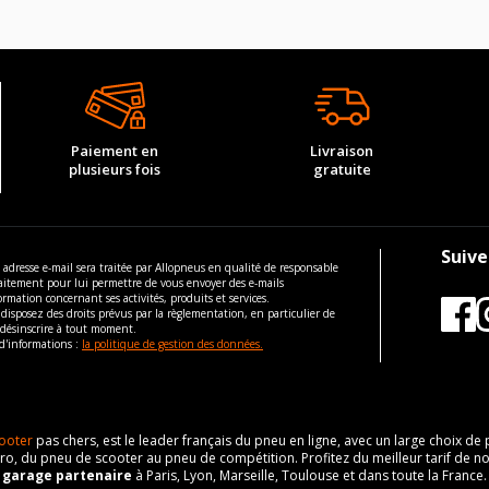
Paiement en
Livraison
plusieurs fois
gratuite
Suive
 adresse e-mail sera traitée par Allopneus en qualité de responsable
aitement pour lui permettre de vous envoyer des e-mails
ormation concernant ses activités, produits et services.
disposez des droits prévus par la règlementation, en particulier de
 désinscrire à tout moment.
d'informations :
la politique de gestion des données.
ooter
pas chers, est le leader français du pneu en ligne, avec un large choix d
o, du pneu de scooter au pneu de compétition. Profitez du meilleur tarif de no
n
garage partenaire
à Paris, Lyon, Marseille, Toulouse et dans toute la France.