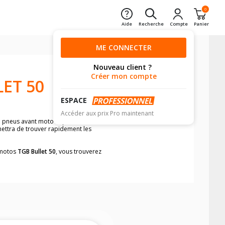
0
Aide
Recherche
Compte
Panier
ME CONNECTER
Nouveau client ?
Créer mon compte
ET 50
ESPACE
Accéder aux prix Pro maintenant
e pneus avant moto et pneus arrière
mettra de trouver rapidement les
s motos
TGB Bullet 50
, vous trouverez
neumatiques, dans le carnet de bord de
he par véhicule, simplement et