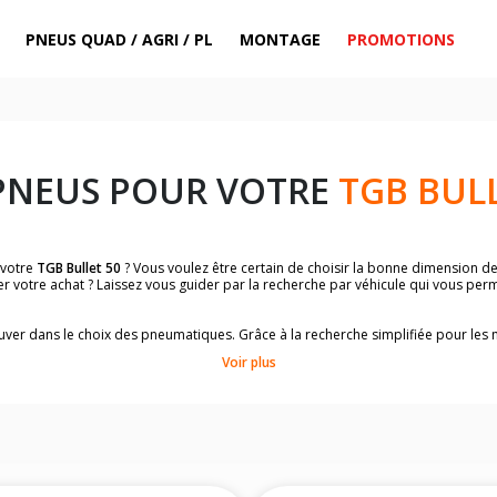
PNEUS QUAD / AGRI / PL
MONTAGE
PROMOTIONS
PNEUS POUR VOTRE
TGB BULL
 votre
TGB Bullet 50
? Vous voulez être certain de choisir la bonne dimension d
er votre achat ? Laissez vous guider par la recherche par véhicule qui vous per
trouver dans le choix des pneumatiques. Grâce à la recherche simplifiée pour le
omologuées par
TGB Bullet 50
.
Voir plus
dimensions de vos pneus ? Ces informations sont indiquées sur le flanc des p
sur la moto.
es pneus avant moto et les pneus arrière moto grâce à notre moteur de recherc
 des pneus moto avec les dimensions homologuées par le constructeur.