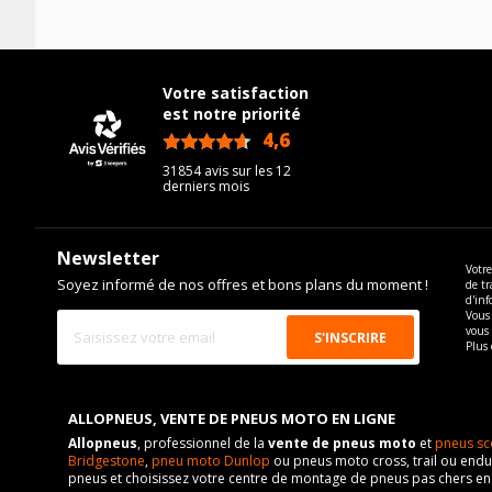
Votre satisfaction
est notre priorité
4,6
/5
31854 avis sur les 12
derniers mois
Newsletter
Votre
Soyez informé de nos offres et bons plans du moment !
de tr
d'inf
Vous 
vous
Plus 
ALLOPNEUS, VENTE DE PNEUS MOTO EN LIGNE
Allopneus
, professionnel de la
vente de pneus moto
et
pneus sc
Bridgestone
,
pneu moto Dunlop
ou pneus moto cross, trail ou endur
pneus et choisissez votre centre de montage de pneus pas chers e