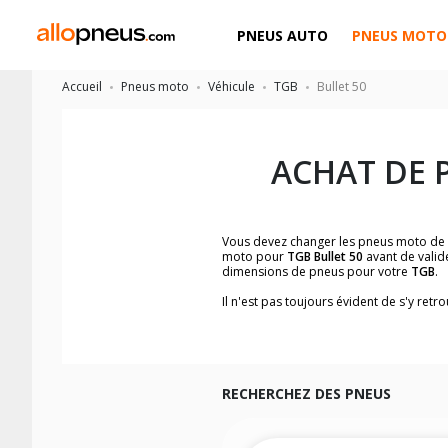
PNEUS AUTO
PNEUS MOTO
Accueil
Pneus moto
Véhicule
TGB
Bullet 50
ACHAT DE 
Vous devez changer les pneus moto de
moto pour
TGB Bullet 50
avant de valid
dimensions de pneus pour votre
TGB
.
Il n'est pas toujours évident de s'y re
facilement les dimensions de pneus h
Vous ne savez pas comment trouver les 
la moto ainsi que sur l'étiquette collée 
Vous trouverez les propositions pour l
facilement.
RECHERCHEZ DES PNEUS
Nous recommandons de toujours monter