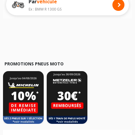
Par
véhicule
Nous recommandons de toujours monter des pneus moto avec les
dimensions homologuées par le constructeur.
Ex : BMW R 1300 GS
Pour cela, veuillez sélectionner le modèle de votre moto
TGB Hawk 125
ci-dessous :
Les résultats de votre recherche sont donnés à titre indicatif. Il est
fortement recommandé de vérifier en amont la dimension des pneus
montés sur votre véhicule, sans oublier les indices de charge et de
vitesse, indispensables pour que votre dimension soit complète.
PROMOTIONS PNEUS MOTO