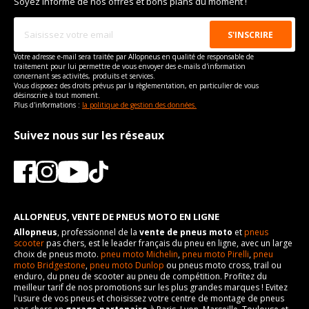
Soyez informé de nos offres et bons plans du moment !
Votre adresse e-mail sera traitée par Allopneus en qualité de responsable de
traitement pour lui permettre de vous envoyer des e-mails d'information
concernant ses activités, produits et services.
Vous disposez des droits prévus par la règlementation, en particulier de vous
désinscrire à tout moment.
Plus d'informations :
la politique de gestion des données.
Suivez nous sur les réseaux
ALLOPNEUS, VENTE DE PNEUS MOTO EN LIGNE
Allopneus
, professionnel de la
vente de pneus moto
et
pneus
scooter
pas chers, est le leader français du pneu en ligne, avec un large
choix de pneus moto.
pneu moto Michelin
,
pneu moto Pirelli
,
pneu
moto Bridgestone
,
pneu moto Dunlop
ou pneus moto cross, trail ou
enduro, du pneu de scooter au pneu de compétition. Profitez du
meilleur tarif de nos promotions sur les plus grandes marques ! Evitez
l'usure de vos pneus et choisissez votre centre de montage de pneus