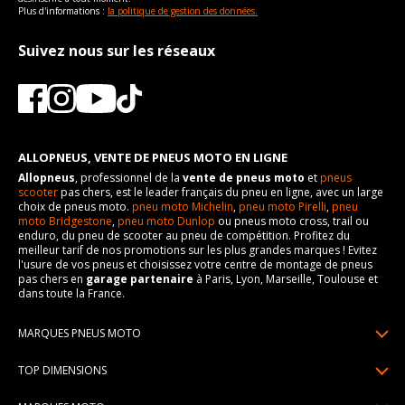
Plus d'informations :
la politique de gestion des données.
Suivez nous sur les réseaux
ALLOPNEUS, VENTE DE PNEUS MOTO EN LIGNE
Allopneus
, professionnel de la
vente de pneus moto
et
pneus
scooter
pas chers, est le leader français du pneu en ligne, avec un large
choix de pneus moto.
pneu moto Michelin
,
pneu moto Pirelli
,
pneu
moto Bridgestone
,
pneu moto Dunlop
ou pneus moto cross, trail ou
enduro, du pneu de scooter au pneu de compétition. Profitez du
meilleur tarif de nos promotions sur les plus grandes marques ! Evitez
l'usure de vos pneus et choisissez votre centre de montage de pneus
pas chers en
garage partenaire
à Paris, Lyon, Marseille, Toulouse et
dans toute la France.
MARQUES PNEUS MOTO
Pneus Michelin
TOP DIMENSIONS
Pneus Pirelli
90/90R21