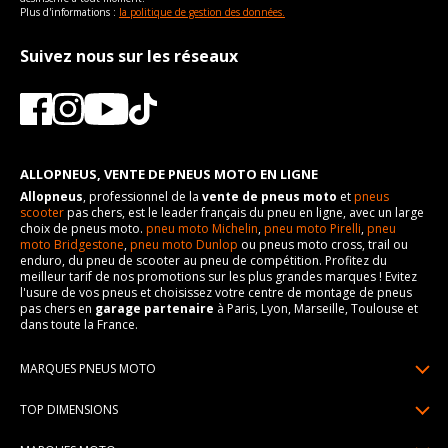
Plus d'informations :
la politique de gestion des données.
Suivez nous sur les réseaux
ALLOPNEUS, VENTE DE PNEUS MOTO EN LIGNE
Allopneus
, professionnel de la
vente de pneus moto
et
pneus
scooter
pas chers, est le leader français du pneu en ligne, avec un large
choix de pneus moto.
pneu moto Michelin
,
pneu moto Pirelli
,
pneu
moto Bridgestone
,
pneu moto Dunlop
ou pneus moto cross, trail ou
enduro, du pneu de scooter au pneu de compétition. Profitez du
meilleur tarif de nos promotions sur les plus grandes marques ! Evitez
l'usure de vos pneus et choisissez votre centre de montage de pneus
pas chers en
garage partenaire
à Paris, Lyon, Marseille, Toulouse et
dans toute la France.
MARQUES PNEUS MOTO
Pneus Michelin
TOP DIMENSIONS
Pneus Pirelli
90/90R21