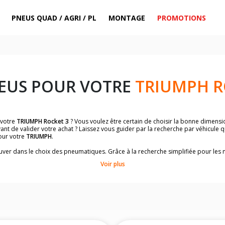
PNEUS QUAD / AGRI / PL
MONTAGE
PROMOTIONS
EUS POUR VOTRE
TRIUMPH R
 votre
TRIUMPH Rocket 3
? Vous voulez être certain de choisir la bonne dimens
ant de valider votre achat ? Laissez vous guider par la recherche par véhicule 
our votre
TRIUMPH
.
trouver dans le choix des pneumatiques. Grâce à la recherche simplifiée pour le
de pneus homologuées par
TRIUMPH Rocket 3
.
Voir plus
dimensions de vos pneus ? Ces informations sont indiquées sur le flanc des p
sur la moto.
es pneus avant moto et les pneus arrière moto grâce à notre moteur de recherc
 des pneus moto avec les dimensions homologuées par le constructeur.