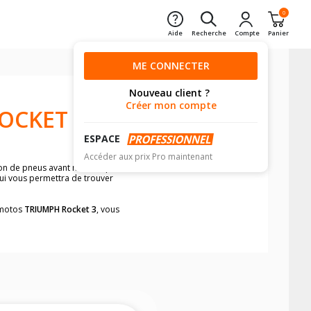
0
Aide
Recherche
Compte
Panier
ME CONNECTER
Nouveau client ?
Créer mon compte
OCKET 3
ESPACE
Accéder aux prix Pro maintenant
ion de pneus avant moto et pneus
qui vous permettra de trouver
s motos
TRIUMPH Rocket 3
, vous
neumatiques, dans le carnet de bord de
he par véhicule, simplement et