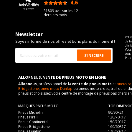
4,6
/5
31809 avis sur les 12
derniers mois
Newsletter
Votre
Soyez informé de nos offres et bons plans du moment !
de tr
d'inf
Vous 
vous
Plus 
ALLOPNEUS, VENTE DE PNEUS MOTO EN LIGNE
Allopneus
, professionnel de la
vente de pneus moto
et
pneus sc
Bridgestone
,
pneu moto Dunlop
ou pneus moto cross, trail ou endur
pneus et choisissez votre centre de montage de pneus pas chers e
MARQUES PNEUS MOTO
TOP DIMENSI
Pneus Michelin
90/90R21
Pneus Pirelli
120/70R17
Pneus Continental
150/70R17
Pneus Bridgestone
160/60R17
Pneus Dunlop
170/60R17