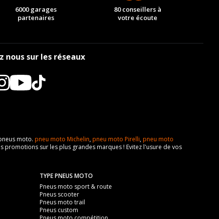
6000 garages
80 conseillers à
partenaires
votre écoute
z nous sur les réseaux
e pneus moto.
pneu moto Michelin
,
pneu moto Pirelli
,
pneu moto
s promotions sur les plus grandes marques ! Evitez l'usure de vos
TYPE PNEUS MOTO
Pneus moto sport & route
Pneus scooter
Pneus moto trail
Pneus custom
Pneus moto compétition