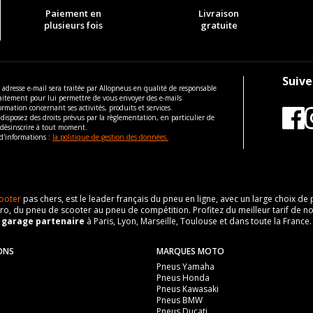
Paiement en
Livraison
plusieurs fois
gratuite
Suive
 adresse e-mail sera traitée par Allopneus en qualité de responsable
aitement pour lui permettre de vous envoyer des e-mails
ormation concernant ses activités, produits et services.
disposez des droits prévus par la règlementation, en particulier de
 désinscrire à tout moment.
d'informations :
la politique de gestion des données.
ooter
pas chers, est le leader français du pneu en ligne, avec un large choix d
o, du pneu de scooter au pneu de compétition. Profitez du meilleur tarif de no
n
garage partenaire
à Paris, Lyon, Marseille, Toulouse et dans toute la France.
ONS
MARQUES MOTO
Pneus Yamaha
Pneus Honda
Pneus Kawasaki
Pneus BMW
Pneus Ducati