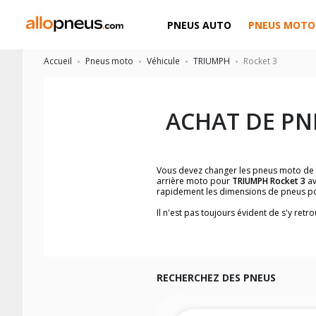
PNEUS AUTO
PNEUS MOTO
Accueil
Pneus moto
Véhicule
TRIUMPH
Rocket 3
ACHAT DE PN
Vous devez changer les pneus moto de
arrière moto pour
TRIUMPH Rocket 3
av
rapidement les dimensions de pneus p
Il n'est pas toujours évident de s'y re
trouverez facilement les dimensions 
Vous ne savez pas comment trouver les 
la moto ainsi que sur l'étiquette collée 
Vous trouverez les propositions pour l
facilement.
RECHERCHEZ DES PNEUS
Nous recommandons de toujours monter