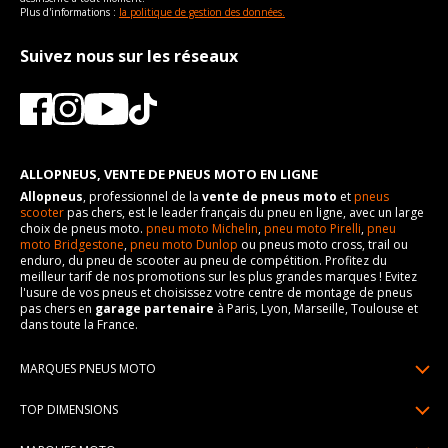
Plus d'informations :
la politique de gestion des données.
Suivez nous sur les réseaux
ALLOPNEUS, VENTE DE PNEUS MOTO EN LIGNE
Allopneus
, professionnel de la
vente de pneus moto
et
pneus
scooter
pas chers, est le leader français du pneu en ligne, avec un large
choix de pneus moto.
pneu moto Michelin
,
pneu moto Pirelli
,
pneu
moto Bridgestone
,
pneu moto Dunlop
ou pneus moto cross, trail ou
enduro, du pneu de scooter au pneu de compétition. Profitez du
meilleur tarif de nos promotions sur les plus grandes marques ! Evitez
l'usure de vos pneus et choisissez votre centre de montage de pneus
pas chers en
garage partenaire
à Paris, Lyon, Marseille, Toulouse et
dans toute la France.
MARQUES PNEUS MOTO
Pneus Michelin
TOP DIMENSIONS
Pneus Pirelli
90/90R21