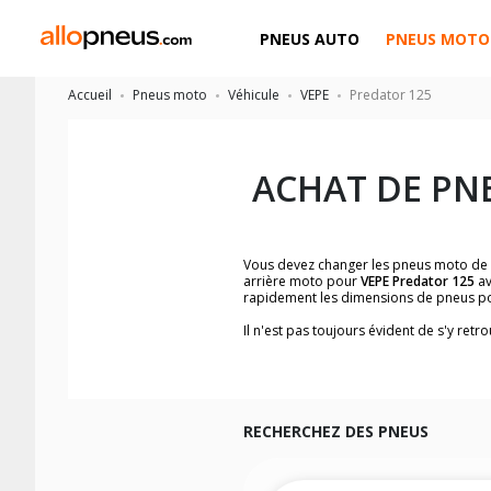
PNEUS AUTO
PNEUS MOTO
Accueil
Pneus moto
Véhicule
VEPE
Predator 125
ACHAT DE PN
Vous devez changer les pneus moto de
arrière moto pour
VEPE Predator 125
av
rapidement les dimensions de pneus p
Il n'est pas toujours évident de s'y re
trouverez facilement les dimensions 
Vous ne savez pas comment trouver les 
la moto ainsi que sur l'étiquette collée 
Vous trouverez les propositions pour l
facilement.
RECHERCHEZ DES PNEUS
Nous recommandons de toujours monter