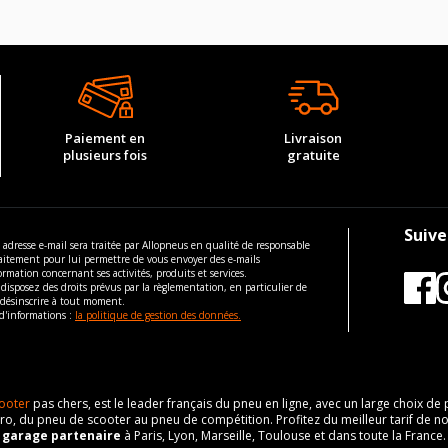
Paiement en
Livraison
plusieurs fois
gratuite
Suive
 adresse e-mail sera traitée par Allopneus en qualité de responsable
aitement pour lui permettre de vous envoyer des e-mails
ormation concernant ses activités, produits et services.
disposez des droits prévus par la règlementation, en particulier de
 désinscrire à tout moment.
d'informations :
la politique de gestion des données.
ooter
pas chers, est le leader français du pneu en ligne, avec un large choix d
o, du pneu de scooter au pneu de compétition. Profitez du meilleur tarif de no
n
garage partenaire
à Paris, Lyon, Marseille, Toulouse et dans toute la France.