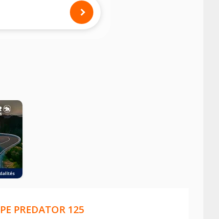
mension des pneus montés sur votre
PE PREDATOR 125