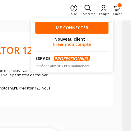
0
Aide
Recherche
Compte
Panier
ME CONNECTER
Nouveau client ?
Créer mon compte
TOR 125
ESPACE
Accéder aux prix Pro maintenant
ion de pneus avant moto et pneus
qui vous permettra de trouver
s motos
VEPE Predator 125
, vous
neumatiques, dans le carnet de bord de
he par véhicule, simplement et