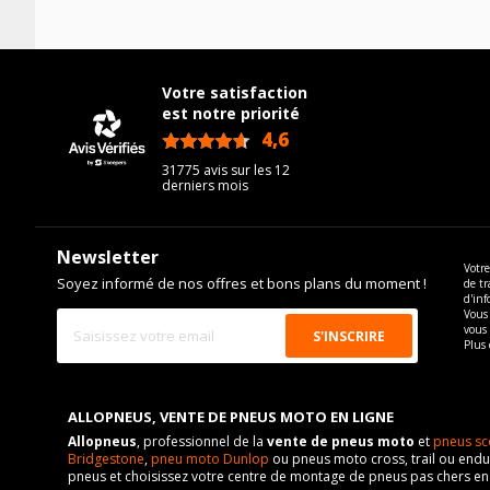
Votre satisfaction
est notre priorité
4,6
/5
31775 avis sur les 12
derniers mois
Newsletter
Votre
Soyez informé de nos offres et bons plans du moment !
de tr
d'inf
Vous 
vous
Plus 
ALLOPNEUS, VENTE DE PNEUS MOTO EN LIGNE
Allopneus
, professionnel de la
vente de pneus moto
et
pneus sc
Bridgestone
,
pneu moto Dunlop
ou pneus moto cross, trail ou endur
pneus et choisissez votre centre de montage de pneus pas chers e