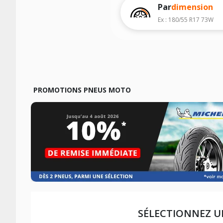
Pour cela, veuillez sélectionner le mod
Par
dimension
Les résultats de votre recherche sont d
Ex : 180/55 R17 73W
véhicule, sans oublier les indices de c
PROMOTIONS PNEUS MOTO
SÉLECTIONNEZ U