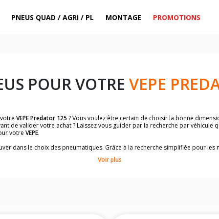
PNEUS QUAD / AGRI / PL
MONTAGE
PROMOTIONS
EUS POUR VOTRE
VEPE PREDA
 votre
VEPE Predator 125
? Vous voulez être certain de choisir la bonne dimens
ant de valider votre achat ? Laissez vous guider par la recherche par véhicule 
our votre
VEPE
.
trouver dans le choix des pneumatiques. Grâce à la recherche simplifiée pour le
de pneus homologuées par
VEPE Predator 125
.
Voir plus
dimensions de vos pneus ? Ces informations sont indiquées sur le flanc des p
sur la moto.
es pneus avant moto et les pneus arrière moto grâce à notre moteur de recherc
 des pneus moto avec les dimensions homologuées par le constructeur.