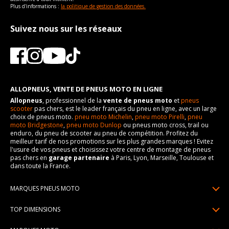
Plus d'informations :
la politique de gestion des données.
Suivez nous sur les réseaux
ALLOPNEUS, VENTE DE PNEUS MOTO EN LIGNE
Allopneus
, professionnel de la
vente de pneus moto
et
pneus
scooter
pas chers, est le leader français du pneu en ligne, avec un large
choix de pneus moto.
pneu moto Michelin
,
pneu moto Pirelli
,
pneu
moto Bridgestone
,
pneu moto Dunlop
ou pneus moto cross, trail ou
enduro, du pneu de scooter au pneu de compétition. Profitez du
meilleur tarif de nos promotions sur les plus grandes marques ! Evitez
l'usure de vos pneus et choisissez votre centre de montage de pneus
pas chers en
garage partenaire
à Paris, Lyon, Marseille, Toulouse et
dans toute la France.
MARQUES PNEUS MOTO
Pneus Michelin
TOP DIMENSIONS
Pneus Pirelli
90/90R21