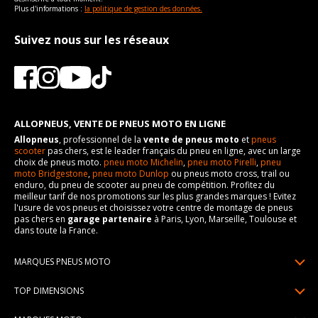
Plus d'informations :
la politique de gestion des données.
Suivez nous sur les réseaux
ALLOPNEUS, VENTE DE PNEUS MOTO EN LIGNE
Allopneus
, professionnel de la
vente de pneus moto
et
pneus
scooter
pas chers, est le leader français du pneu en ligne, avec un large
choix de pneus moto.
pneu moto Michelin
,
pneu moto Pirelli
,
pneu
moto Bridgestone
,
pneu moto Dunlop
ou pneus moto cross, trail ou
enduro, du pneu de scooter au pneu de compétition. Profitez du
meilleur tarif de nos promotions sur les plus grandes marques ! Evitez
l'usure de vos pneus et choisissez votre centre de montage de pneus
pas chers en
garage partenaire
à Paris, Lyon, Marseille, Toulouse et
dans toute la France.
MARQUES PNEUS MOTO
Pneus Michelin
TOP DIMENSIONS
Pneus Pirelli
90/90R21