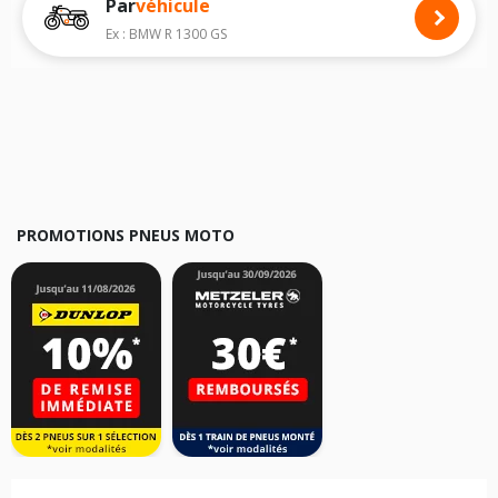
Par
véhicule
Nous recommandons de toujours monter des pneus moto avec les
dimensions homologuées par le constructeur.
Ex : BMW R 1300 GS
Pour cela, veuillez sélectionner le modèle de votre moto
VESPA LX 125
ci-dessous :
Les résultats de votre recherche sont donnés à titre indicatif. Il est
fortement recommandé de vérifier en amont la dimension des pneus
montés sur votre véhicule, sans oublier les indices de charge et de
vitesse, indispensables pour que votre dimension soit complète.
PROMOTIONS PNEUS MOTO