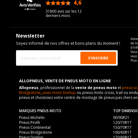
4,6
/5
31800 avis sur les 12
derniers mois
Newsletter
Votre
Soyez informé de nos offres et bons plans du moment !
de tr
d'inf
Vous 
vous
Plus 
ALLOPNEUS, VENTE DE PNEUS MOTO EN LIGNE
Allopneus
, professionnel de la
vente de pneus moto
et
pneus sc
Bridgestone
,
pneu moto Dunlop
ou pneus moto cross, trail ou endur
pneus et choisissez votre centre de montage de pneus pas chers e
MARQUES PNEUS MOTO
TOP DIMENSI
Pneus Michelin
90/90R21
Pneus Pirelli
120/70R17
Pneus Continental
150/70R17
Pneus Bridgestone
160/60R17
Pneus Dunlop
170/60R17