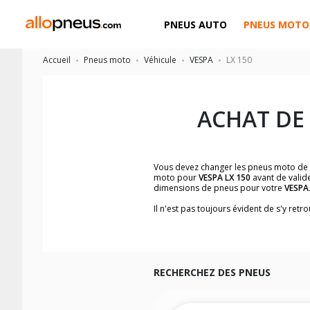
PNEUS AUTO
PNEUS MOTO
Accueil
Pneus moto
Véhicule
VESPA
LX 150
ACHAT DE
Vous devez changer les pneus moto de
moto pour
VESPA LX 150
avant de valide
dimensions de pneus pour votre
VESPA
Il n'est pas toujours évident de s'y re
facilement les dimensions de pneus h
Vous ne savez pas comment trouver les 
la moto ainsi que sur l'étiquette collée 
Vous trouverez les propositions pour l
facilement.
RECHERCHEZ DES PNEUS
Nous recommandons de toujours monter