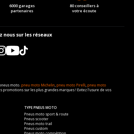
6000 garages
80 conseillers à
partenaires
votre écoute
z nous sur les réseaux
e pneus moto.
pneu moto Michelin
,
pneu moto Pirelli
,
pneu moto
s promotions sur les plus grandes marques ! Evitez l'usure de vos
TYPE PNEUS MOTO
Pneus moto sport & route
Pneus scooter
Pneus moto trail
Pneus custom
Pneus moto compétition