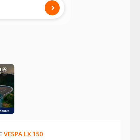
mension des pneus montés sur votre
E
VESPA LX 150