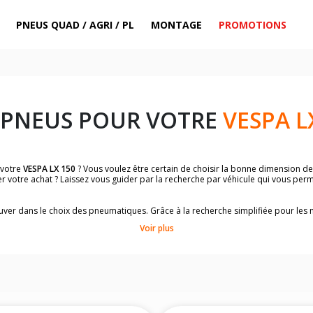
PNEUS QUAD / AGRI / PL
MONTAGE
PROMOTIONS
 PNEUS POUR VOTRE
VESPA L
 votre
VESPA LX 150
? Vous voulez être certain de choisir la bonne dimension d
r votre achat ? Laissez vous guider par la recherche par véhicule qui vous per
.
trouver dans le choix des pneumatiques. Grâce à la recherche simplifiée pour le
omologuées par
VESPA LX 150
.
Voir plus
dimensions de vos pneus ? Ces informations sont indiquées sur le flanc des p
sur la moto.
es pneus avant moto et les pneus arrière moto grâce à notre moteur de recherc
 des pneus moto avec les dimensions homologuées par le constructeur.