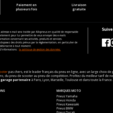
Paiement en
Livraison
plusieurs fois
gratuite
Suive
 adresse e-mail sera traitée par Allopneus en qualité de responsable
aitement pour lui permettre de vous envoyer des e-mails
ormation concernant ses activités, produits et services.
disposez des droits prévus par la règlementation, en particulier de
 désinscrire à tout moment.
d'informations :
la politique de gestion des données.
ooter
pas chers, est le leader français du pneu en ligne, avec un large choix d
o, du pneu de scooter au pneu de compétition. Profitez du meilleur tarif de no
n
garage partenaire
à Paris, Lyon, Marseille, Toulouse et dans toute la France.
ONS
MARQUES MOTO
Pneus Yamaha
Pneus Honda
Pneus Kawasaki
Pneus BMW
Pneus Ducati