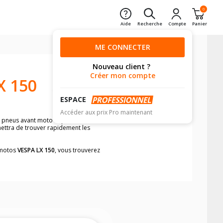
0
Aide
Recherche
Compte
Panier
ME CONNECTER
Nouveau client ?
Créer mon compte
X 150
ESPACE
Accéder aux prix Pro maintenant
e pneus avant moto et pneus arrière
mettra de trouver rapidement les
s motos
VESPA LX 150
, vous trouverez
neumatiques, dans le carnet de bord de
he par véhicule, simplement et