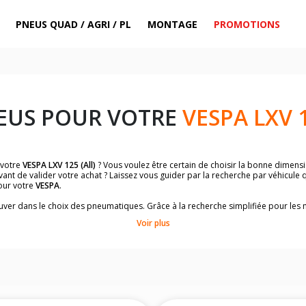
PNEUS QUAD / AGRI / PL
MONTAGE
PROMOTIONS
EUS POUR VOTRE
VESPA LXV 1
 votre
VESPA LXV 125 (All)
? Vous voulez être certain de choisir la bonne dimen
ant de valider votre achat ? Laissez vous guider par la recherche par véhicule
our votre
VESPA
.
trouver dans le choix des pneumatiques. Grâce à la recherche simplifiée pour le
de pneus homologuées par
VESPA LXV 125 (All)
.
Voir plus
dimensions de vos pneus ? Ces informations sont indiquées sur le flanc des p
sur la moto.
es pneus avant moto et les pneus arrière moto grâce à notre moteur de recherc
 des pneus moto avec les dimensions homologuées par le constructeur.