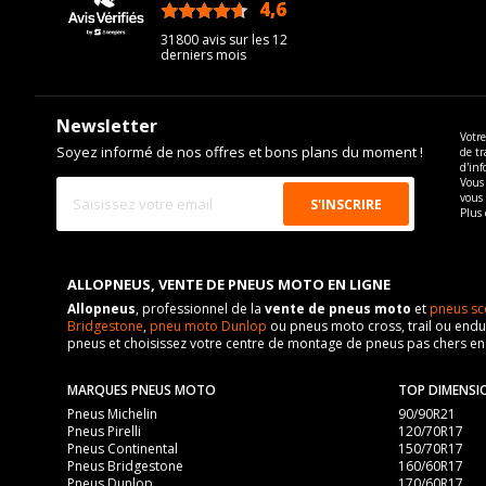
4,6
/5
31800 avis sur les 12
derniers mois
Newsletter
Votre
Soyez informé de nos offres et bons plans du moment !
de tr
d'inf
Vous 
vous
Plus 
ALLOPNEUS, VENTE DE PNEUS MOTO EN LIGNE
Allopneus
, professionnel de la
vente de pneus moto
et
pneus sc
Bridgestone
,
pneu moto Dunlop
ou pneus moto cross, trail ou endur
pneus et choisissez votre centre de montage de pneus pas chers e
MARQUES PNEUS MOTO
TOP DIMENSI
Pneus Michelin
90/90R21
Pneus Pirelli
120/70R17
Pneus Continental
150/70R17
Pneus Bridgestone
160/60R17
Pneus Dunlop
170/60R17