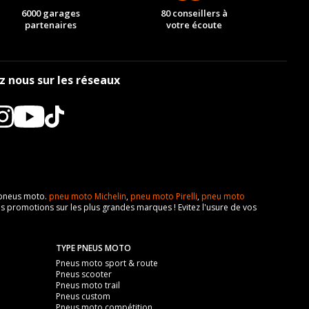
6000 garages
80 conseillers à
partenaires
votre écoute
z nous sur les réseaux
e pneus moto.
pneu moto Michelin
,
pneu moto Pirelli
,
pneu moto
s promotions sur les plus grandes marques ! Evitez l'usure de vos
TYPE PNEUS MOTO
Pneus moto sport & route
Pneus scooter
Pneus moto trail
Pneus custom
Pneus moto compétition