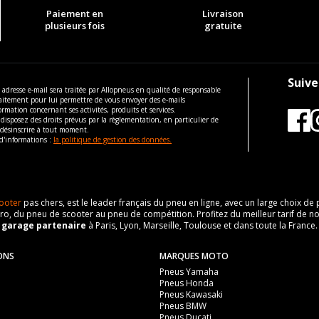
Paiement en
Livraison
plusieurs fois
gratuite
Suive
 adresse e-mail sera traitée par Allopneus en qualité de responsable
aitement pour lui permettre de vous envoyer des e-mails
ormation concernant ses activités, produits et services.
disposez des droits prévus par la règlementation, en particulier de
 désinscrire à tout moment.
d'informations :
la politique de gestion des données.
ooter
pas chers, est le leader français du pneu en ligne, avec un large choix d
o, du pneu de scooter au pneu de compétition. Profitez du meilleur tarif de no
n
garage partenaire
à Paris, Lyon, Marseille, Toulouse et dans toute la France.
ONS
MARQUES MOTO
Pneus Yamaha
Pneus Honda
Pneus Kawasaki
Pneus BMW
Pneus Ducati