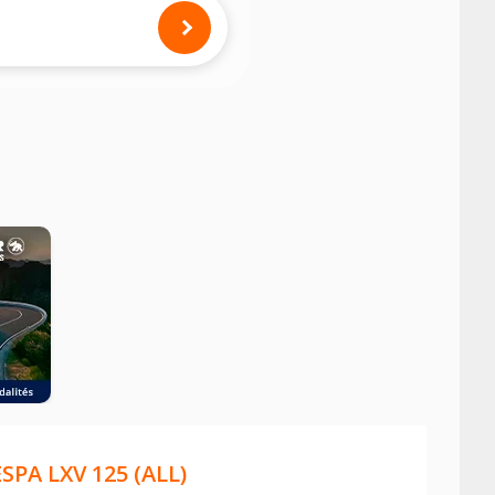
mension des pneus montés sur votre
SPA LXV 125 (ALL)