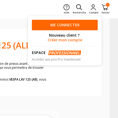
0
Aide
Recherche
Compte
Panier
ME CONNECTER
Nouveau client ?
Créer mon compte
25 (ALL)
ESPACE
Accéder aux prix Pro maintenant
sion de pneus avant moto et pneus
 qui vous permettra de trouver
s motos
VESPA LXV 125 (All)
, vous
neumatiques, dans le carnet de bord de
he par véhicule, simplement et