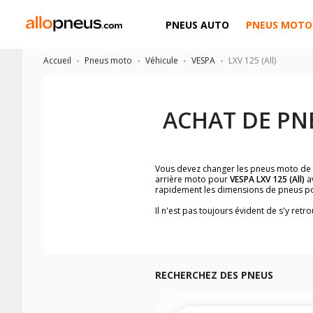
PNEUS AUTO
PNEUS MOTO
Accueil
Pneus moto
Véhicule
VESPA
LXV 125 (All)
ACHAT DE PN
Vous devez changer les pneus moto de
arrière moto pour
VESPA LXV 125 (All)
av
rapidement les dimensions de pneus p
Il n'est pas toujours évident de s'y re
trouverez facilement les dimensions 
Vous ne savez pas comment trouver les 
la moto ainsi que sur l'étiquette collée 
Vous trouverez les propositions pour l
facilement.
RECHERCHEZ DES PNEUS
Nous recommandons de toujours monter