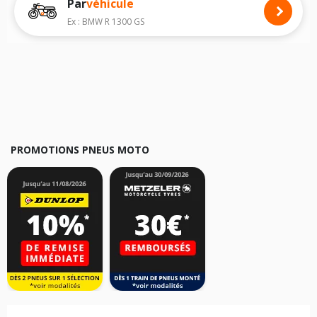
Par
véhicule
Nous recommandons de toujours monter des pneus moto avec les
dimensions homologuées par le constructeur.
Ex : BMW R 1300 GS
Pour cela, veuillez sélectionner le modèle de votre moto
VESPA Type 98
ci-dessous :
Les résultats de votre recherche sont donnés à titre indicatif. Il est
fortement recommandé de vérifier en amont la dimension des pneus
montés sur votre véhicule, sans oublier les indices de charge et de
vitesse, indispensables pour que votre dimension soit complète.
PROMOTIONS PNEUS MOTO