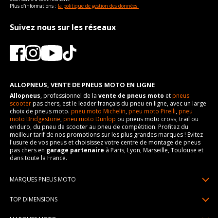
Plus d'informations :
la politique de gestion des données.
Suivez nous sur les réseaux
ALLOPNEUS, VENTE DE PNEUS MOTO EN LIGNE
Allopneus
, professionnel de la
vente de pneus moto
et
pneus
scooter
pas chers, est le leader français du pneu en ligne, avec un large
choix de pneus moto.
pneu moto Michelin
,
pneu moto Pirelli
,
pneu
moto Bridgestone
,
pneu moto Dunlop
ou pneus moto cross, trail ou
enduro, du pneu de scooter au pneu de compétition. Profitez du
meilleur tarif de nos promotions sur les plus grandes marques ! Evitez
l'usure de vos pneus et choisissez votre centre de montage de pneus
pas chers en
garage partenaire
à Paris, Lyon, Marseille, Toulouse et
dans toute la France.
MARQUES PNEUS MOTO
Pneus Michelin
TOP DIMENSIONS
Pneus Pirelli
90/90R21