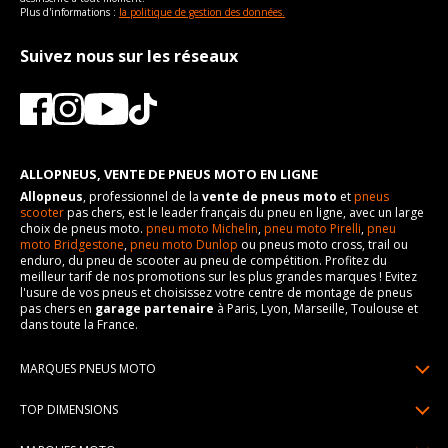
Plus d'informations :
la politique de gestion des données.
Suivez nous sur les réseaux
ALLOPNEUS, VENTE DE PNEUS MOTO EN LIGNE
Allopneus
, professionnel de la
vente de pneus moto
et
pneus
scooter
pas chers, est le leader français du pneu en ligne, avec un large
choix de pneus moto.
pneu moto Michelin
,
pneu moto Pirelli
,
pneu
moto Bridgestone
,
pneu moto Dunlop
ou pneus moto cross, trail ou
enduro, du pneu de scooter au pneu de compétition. Profitez du
meilleur tarif de nos promotions sur les plus grandes marques ! Evitez
l'usure de vos pneus et choisissez votre centre de montage de pneus
pas chers en
garage partenaire
à Paris, Lyon, Marseille, Toulouse et
dans toute la France.
MARQUES PNEUS MOTO
Pneus Michelin
TOP DIMENSIONS
Pneus Pirelli
90/90R21