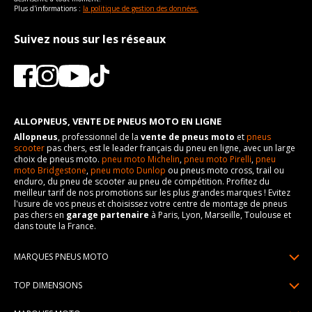
Plus d'informations :
la politique de gestion des données.
Suivez nous sur les réseaux
ALLOPNEUS, VENTE DE PNEUS MOTO EN LIGNE
Allopneus
, professionnel de la
vente de pneus moto
et
pneus
scooter
pas chers, est le leader français du pneu en ligne, avec un large
choix de pneus moto.
pneu moto Michelin
,
pneu moto Pirelli
,
pneu
moto Bridgestone
,
pneu moto Dunlop
ou pneus moto cross, trail ou
enduro, du pneu de scooter au pneu de compétition. Profitez du
meilleur tarif de nos promotions sur les plus grandes marques ! Evitez
l'usure de vos pneus et choisissez votre centre de montage de pneus
pas chers en
garage partenaire
à Paris, Lyon, Marseille, Toulouse et
dans toute la France.
MARQUES PNEUS MOTO
Pneus Michelin
TOP DIMENSIONS
Pneus Pirelli
90/90R21