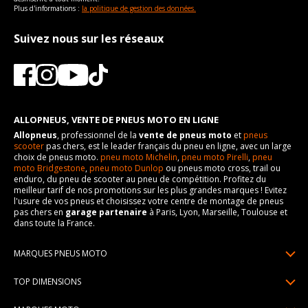
Plus d'informations :
la politique de gestion des données.
Suivez nous sur les réseaux
ALLOPNEUS, VENTE DE PNEUS MOTO EN LIGNE
Allopneus
, professionnel de la
vente de pneus moto
et
pneus
scooter
pas chers, est le leader français du pneu en ligne, avec un large
choix de pneus moto.
pneu moto Michelin
,
pneu moto Pirelli
,
pneu
moto Bridgestone
,
pneu moto Dunlop
ou pneus moto cross, trail ou
enduro, du pneu de scooter au pneu de compétition. Profitez du
meilleur tarif de nos promotions sur les plus grandes marques ! Evitez
l'usure de vos pneus et choisissez votre centre de montage de pneus
pas chers en
garage partenaire
à Paris, Lyon, Marseille, Toulouse et
dans toute la France.
MARQUES PNEUS MOTO
Pneus Michelin
TOP DIMENSIONS
Pneus Pirelli
90/90R21