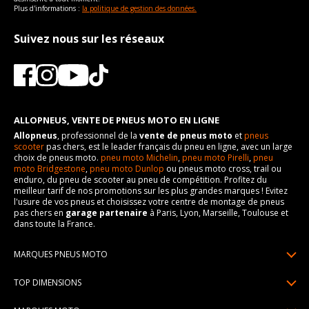
Plus d'informations :
la politique de gestion des données.
Suivez nous sur les réseaux
ALLOPNEUS, VENTE DE PNEUS MOTO EN LIGNE
Allopneus
, professionnel de la
vente de pneus moto
et
pneus
scooter
pas chers, est le leader français du pneu en ligne, avec un large
choix de pneus moto.
pneu moto Michelin
,
pneu moto Pirelli
,
pneu
moto Bridgestone
,
pneu moto Dunlop
ou pneus moto cross, trail ou
enduro, du pneu de scooter au pneu de compétition. Profitez du
meilleur tarif de nos promotions sur les plus grandes marques ! Evitez
l'usure de vos pneus et choisissez votre centre de montage de pneus
pas chers en
garage partenaire
à Paris, Lyon, Marseille, Toulouse et
dans toute la France.
MARQUES PNEUS MOTO
Pneus Michelin
TOP DIMENSIONS
Pneus Pirelli
90/90R21