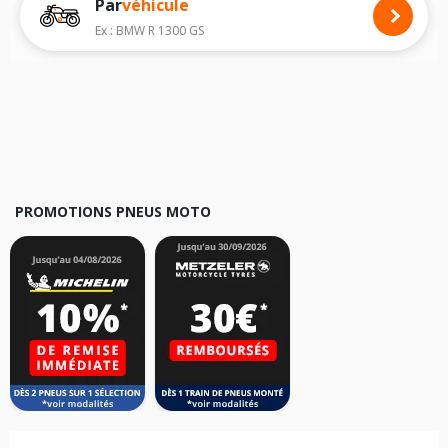
Par
véhicule
Nous recommandons de toujours monter des pneus moto avec les
dimensions homologuées par le constructeur.
Ex : BMW R 1300 GS
Pour cela, veuillez sélectionner le modèle de votre moto
YAMAHA FZ25
ci-dessous :
Les résultats de votre recherche sont donnés à titre indicatif. Il est
fortement recommandé de vérifier en amont la dimension des pneus
montés sur votre véhicule, sans oublier les indices de charge et de
vitesse, indispensables pour que votre dimension soit complète.
PROMOTIONS PNEUS MOTO