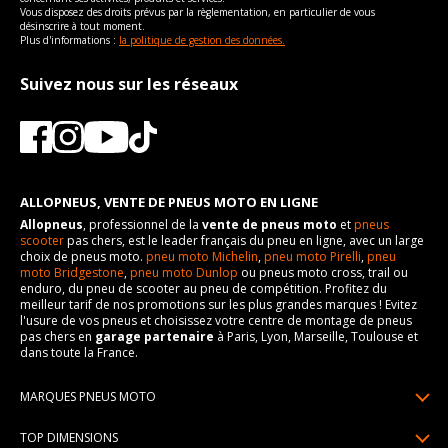
Vous disposez des droits prévus par la règlementation, en particulier de vous
désinscrire à tout moment.
Plus d'informations :
la politique de gestion des données.
Suivez nous sur les réseaux
ALLOPNEUS, VENTE DE PNEUS MOTO EN LIGNE
Allopneus
, professionnel de la
vente de pneus moto
et
pneus
scooter
pas chers, est le leader français du pneu en ligne, avec un large
choix de pneus moto.
pneu moto Michelin
,
pneu moto Pirelli
,
pneu
moto Bridgestone
,
pneu moto Dunlop
ou pneus moto cross, trail ou
enduro, du pneu de scooter au pneu de compétition. Profitez du
meilleur tarif de nos promotions sur les plus grandes marques ! Evitez
l'usure de vos pneus et choisissez votre centre de montage de pneus
pas chers en
garage partenaire
à Paris, Lyon, Marseille, Toulouse et
dans toute la France.
MARQUES PNEUS MOTO
Pneus Michelin
TOP DIMENSIONS