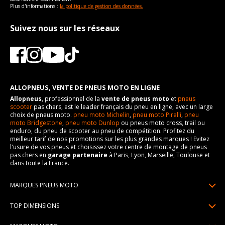
Plus d'informations :
la politique de gestion des données.
Suivez nous sur les réseaux
ALLOPNEUS, VENTE DE PNEUS MOTO EN LIGNE
Allopneus
, professionnel de la
vente de pneus moto
et
pneus
scooter
pas chers, est le leader français du pneu en ligne, avec un large
choix de pneus moto.
pneu moto Michelin
,
pneu moto Pirelli
,
pneu
moto Bridgestone
,
pneu moto Dunlop
ou pneus moto cross, trail ou
enduro, du pneu de scooter au pneu de compétition. Profitez du
meilleur tarif de nos promotions sur les plus grandes marques ! Evitez
l'usure de vos pneus et choisissez votre centre de montage de pneus
pas chers en
garage partenaire
à Paris, Lyon, Marseille, Toulouse et
dans toute la France.
MARQUES PNEUS MOTO
Pneus Michelin
TOP DIMENSIONS
Pneus Pirelli
90/90R21