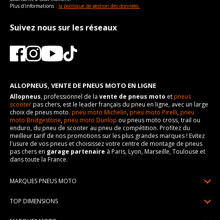
Plus d'informations :
la politique de gestion des données.
Suivez nous sur les réseaux
ALLOPNEUS, VENTE DE PNEUS MOTO EN LIGNE
Allopneus
, professionnel de la
vente de pneus moto
et
pneus
scooter
pas chers, est le leader français du pneu en ligne, avec un large
choix de pneus moto.
pneu moto Michelin
,
pneu moto Pirelli
,
pneu
moto Bridgestone
,
pneu moto Dunlop
ou pneus moto cross, trail ou
enduro, du pneu de scooter au pneu de compétition. Profitez du
meilleur tarif de nos promotions sur les plus grandes marques ! Evitez
l'usure de vos pneus et choisissez votre centre de montage de pneus
pas chers en
garage partenaire
à Paris, Lyon, Marseille, Toulouse et
dans toute la France.
MARQUES PNEUS MOTO
Pneus Michelin
TOP DIMENSIONS
Pneus Pirelli
90/90R21