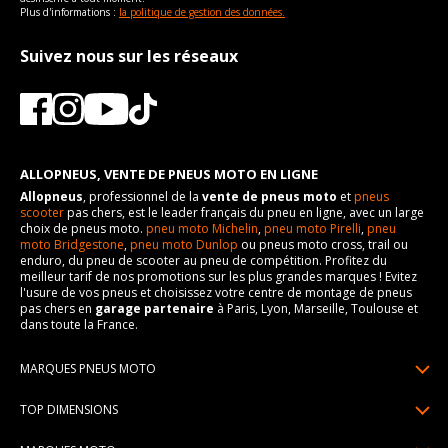
Plus d'informations :
la politique de gestion des données.
Suivez nous sur les réseaux
ALLOPNEUS, VENTE DE PNEUS MOTO EN LIGNE
Allopneus
, professionnel de la
vente de pneus moto
et
pneus
scooter
pas chers, est le leader français du pneu en ligne, avec un large
choix de pneus moto.
pneu moto Michelin
,
pneu moto Pirelli
,
pneu
moto Bridgestone
,
pneu moto Dunlop
ou pneus moto cross, trail ou
enduro, du pneu de scooter au pneu de compétition. Profitez du
meilleur tarif de nos promotions sur les plus grandes marques ! Evitez
l'usure de vos pneus et choisissez votre centre de montage de pneus
pas chers en
garage partenaire
à Paris, Lyon, Marseille, Toulouse et
dans toute la France.
MARQUES PNEUS MOTO
Pneus Michelin
TOP DIMENSIONS
Pneus Pirelli
90/90R21