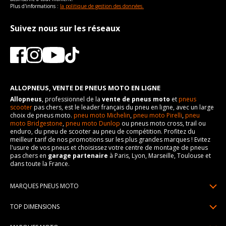
Plus d'informations :
la politique de gestion des données.
Suivez nous sur les réseaux
ALLOPNEUS, VENTE DE PNEUS MOTO EN LIGNE
Allopneus
, professionnel de la
vente de pneus moto
et
pneus
scooter
pas chers, est le leader français du pneu en ligne, avec un large
choix de pneus moto.
pneu moto Michelin
,
pneu moto Pirelli
,
pneu
moto Bridgestone
,
pneu moto Dunlop
ou pneus moto cross, trail ou
enduro, du pneu de scooter au pneu de compétition. Profitez du
meilleur tarif de nos promotions sur les plus grandes marques ! Evitez
l'usure de vos pneus et choisissez votre centre de montage de pneus
pas chers en
garage partenaire
à Paris, Lyon, Marseille, Toulouse et
dans toute la France.
MARQUES PNEUS MOTO
Pneus Michelin
TOP DIMENSIONS
Pneus Pirelli
90/90R21