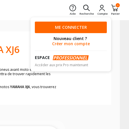
0
Aide
Recherche
Compte
Panier
ME CONNECTER
Nouveau client ?
Créer mon compte
 XJ6
ESPACE
Accéder aux prix Pro maintenant
 pneus avant moto et pneus arrière
ettra de trouver rapidement les
s motos
YAMAHA XJ6
, vous trouverez
neumatiques, dans le carnet de bord de
he par véhicule, simplement et