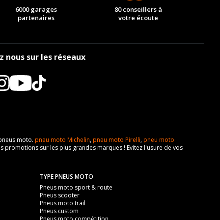
6000 garages
80 conseillers à
partenaires
votre écoute
z nous sur les réseaux
e pneus moto.
pneu moto Michelin
,
pneu moto Pirelli
,
pneu moto
s promotions sur les plus grandes marques ! Evitez l'usure de vos
TYPE PNEUS MOTO
Pneus moto sport & route
Pneus scooter
Pneus moto trail
Pneus custom
Pneus moto compétition