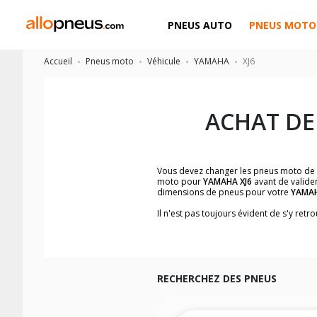
PNEUS AUTO
PNEUS MOTO
Accueil
Pneus moto
Véhicule
YAMAHA
XJ6
ACHAT DE
Vous devez changer les pneus moto de
moto pour
YAMAHA XJ6
avant de valider
dimensions de pneus pour votre
YAMA
Il n'est pas toujours évident de s'y re
facilement les dimensions de pneus h
Vous ne savez pas comment trouver les 
la moto ainsi que sur l'étiquette collée 
Vous trouverez les propositions pour l
facilement.
RECHERCHEZ DES PNEUS
Nous recommandons de toujours monter