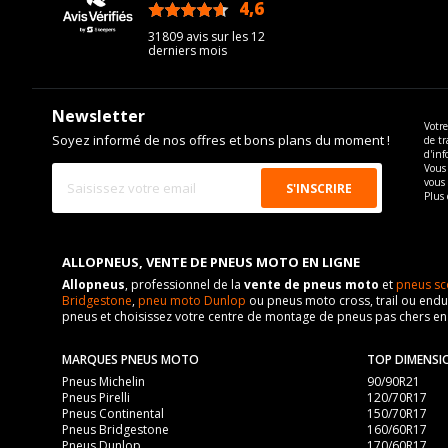
4,6
/5
31809 avis sur les 12
derniers mois
Newsletter
Votre
Soyez informé de nos offres et bons plans du moment !
de tr
d'inf
Vous 
vous
Plus 
ALLOPNEUS, VENTE DE PNEUS MOTO EN LIGNE
Allopneus
, professionnel de la
vente de pneus moto
et
pneus sc
Bridgestone
,
pneu moto Dunlop
ou pneus moto cross, trail ou endur
pneus et choisissez votre centre de montage de pneus pas chers e
MARQUES PNEUS MOTO
TOP DIMENSI
Pneus Michelin
90/90R21
Pneus Pirelli
120/70R17
Pneus Continental
150/70R17
Pneus Bridgestone
160/60R17
Pneus Dunlop
170/60R17