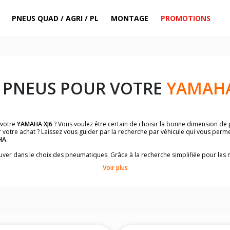
PNEUS QUAD / AGRI / PL
MONTAGE
PROMOTIONS
 PNEUS POUR VOTRE
YAMAHA
 votre
YAMAHA XJ6
? Vous voulez être certain de choisir la bonne dimension de
 votre achat ? Laissez vous guider par la recherche par véhicule qui vous perm
HA
.
trouver dans le choix des pneumatiques. Grâce à la recherche simplifiée pour le
omologuées par
YAMAHA XJ6
.
Voir plus
dimensions de vos pneus ? Ces informations sont indiquées sur le flanc des p
sur la moto.
es pneus avant moto et les pneus arrière moto grâce à notre moteur de recherc
 des pneus moto avec les dimensions homologuées par le constructeur.