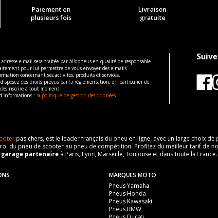
Paiement en
Livraison
plusieurs fois
gratuite
Suive
 adresse e-mail sera traitée par Allopneus en qualité de responsable
aitement pour lui permettre de vous envoyer des e-mails
ormation concernant ses activités, produits et services.
disposez des droits prévus par la règlementation, en particulier de
 désinscrire à tout moment.
d'informations :
la politique de gestion des données.
ooter
pas chers, est le leader français du pneu en ligne, avec un large choix d
o, du pneu de scooter au pneu de compétition. Profitez du meilleur tarif de no
n
garage partenaire
à Paris, Lyon, Marseille, Toulouse et dans toute la France.
ONS
MARQUES MOTO
Pneus Yamaha
Pneus Honda
Pneus Kawasaki
Pneus BMW
Pneus Ducati