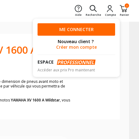
0
Aide
Recherche
Compte
Panier
ME CONNECTER
Nouveau client ?
 1600 A
Créer mon compte
ESPACE
Accéder aux prix Pro maintenant
ne dimension de pneus avant moto et
he par véhicule qui vous permettra de
s motos
YAMAHA XV 1600 A Wildstar
, vous
neumatiques, dans le carnet de bord de
he par véhicule, simplement et