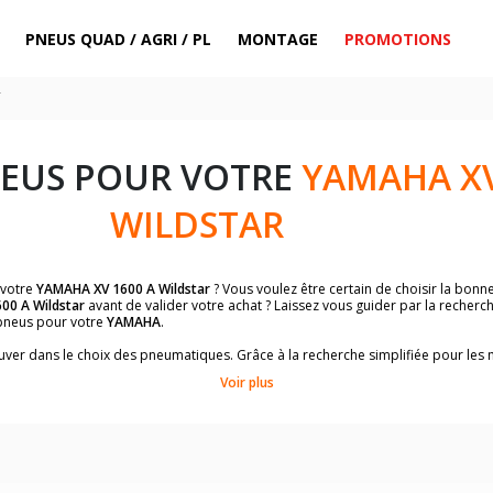
PNEUS QUAD / AGRI / PL
MONTAGE
PROMOTIONS
r
NEUS POUR VOTRE
YAMAHA XV
WILDSTAR
 votre
YAMAHA XV 1600 A Wildstar
? Vous voulez être certain de choisir la bon
00 A Wildstar
avant de valider votre achat ? Laissez vous guider par la recherc
pneus pour votre
YAMAHA
.
trouver dans le choix des pneumatiques. Grâce à la recherche simplifiée pour le
de pneus homologuées par
YAMAHA XV 1600 A Wildstar
.
Voir plus
dimensions de vos pneus ? Ces informations sont indiquées sur le flanc des p
sur la moto.
es pneus avant moto et les pneus arrière moto grâce à notre moteur de recherc
 des pneus moto avec les dimensions homologuées par le constructeur.