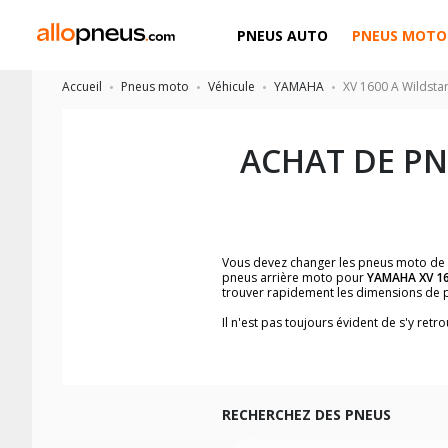
PNEUS AUTO
PNEUS MOTO
Accueil
Pneus moto
Véhicule
YAMAHA
XV 1600 A Wildsta
ACHAT DE P
Vous devez changer les pneus moto de
pneus arrière moto pour
YAMAHA XV 16
trouver rapidement les dimensions de 
Il n'est pas toujours évident de s'y re
trouverez facilement les dimensions 
Vous ne savez pas comment trouver les 
la moto ainsi que sur l'étiquette collée 
Vous trouverez les propositions pour l
facilement.
RECHERCHEZ DES PNEUS
Nous recommandons de toujours monter