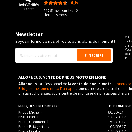
4,6
/5
31761 avis sur les 12
derniers mois
Newsletter
Votre
Soyez informé de nos offres et bons plans du moment !
de tr
d'inf
Vous 
vous
Plus 
ALLOPNEUS, VENTE DE PNEUS MOTO EN LIGNE
Allopneus
, professionnel de la
vente de pneus moto
et
pneus sc
Bridgestone
,
pneu moto Dunlop
ou pneus moto cross, trail ou endur
pneus et choisissez votre centre de montage de pneus pas chers e
MARQUES PNEUS MOTO
TOP DIMENSI
Pneus Michelin
90/90R21
Pneus Pirelli
120/70R17
Pneus Continental
150/70R17
Pneus Bridgestone
160/60R17
Pneus Dunlop
170/60R17