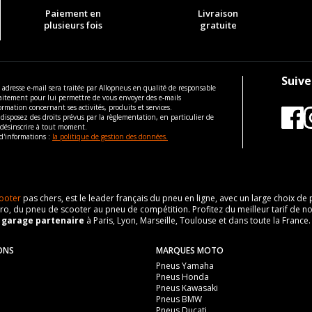
Paiement en
Livraison
plusieurs fois
gratuite
Suive
 adresse e-mail sera traitée par Allopneus en qualité de responsable
aitement pour lui permettre de vous envoyer des e-mails
ormation concernant ses activités, produits et services.
disposez des droits prévus par la règlementation, en particulier de
 désinscrire à tout moment.
d'informations :
la politique de gestion des données.
ooter
pas chers, est le leader français du pneu en ligne, avec un large choix d
o, du pneu de scooter au pneu de compétition. Profitez du meilleur tarif de no
n
garage partenaire
à Paris, Lyon, Marseille, Toulouse et dans toute la France.
ONS
MARQUES MOTO
Pneus Yamaha
Pneus Honda
Pneus Kawasaki
Pneus BMW
Pneus Ducati