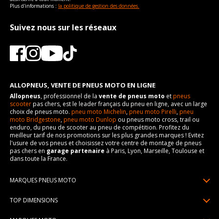
Plus d'informations :
la politique de gestion des données.
Suivez nous sur les réseaux
ALLOPNEUS, VENTE DE PNEUS MOTO EN LIGNE
Allopneus
, professionnel de la
vente de pneus moto
et
pneus
scooter
pas chers, est le leader français du pneu en ligne, avec un large
choix de pneus moto.
pneu moto Michelin
,
pneu moto Pirelli
,
pneu
moto Bridgestone
,
pneu moto Dunlop
ou pneus moto cross, trail ou
enduro, du pneu de scooter au pneu de compétition. Profitez du
meilleur tarif de nos promotions sur les plus grandes marques ! Evitez
l'usure de vos pneus et choisissez votre centre de montage de pneus
pas chers en
garage partenaire
à Paris, Lyon, Marseille, Toulouse et
dans toute la France.
MARQUES PNEUS MOTO
Pneus Michelin
TOP DIMENSIONS
Pneus Pirelli
90/90R21