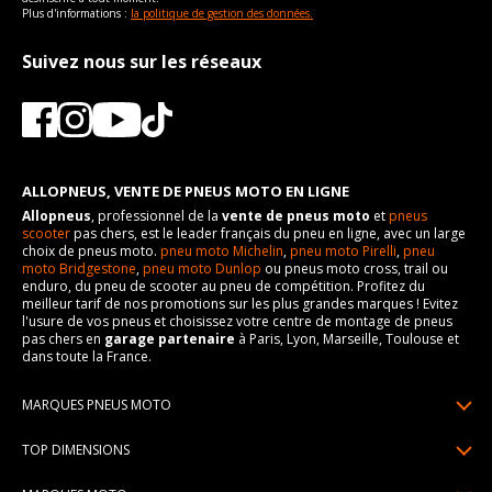
Plus d'informations :
la politique de gestion des données.
Suivez nous sur les réseaux
ALLOPNEUS, VENTE DE PNEUS MOTO EN LIGNE
Allopneus
, professionnel de la
vente de pneus moto
et
pneus
scooter
pas chers, est le leader français du pneu en ligne, avec un large
choix de pneus moto.
pneu moto Michelin
,
pneu moto Pirelli
,
pneu
moto Bridgestone
,
pneu moto Dunlop
ou pneus moto cross, trail ou
enduro, du pneu de scooter au pneu de compétition. Profitez du
meilleur tarif de nos promotions sur les plus grandes marques ! Evitez
l'usure de vos pneus et choisissez votre centre de montage de pneus
pas chers en
garage partenaire
à Paris, Lyon, Marseille, Toulouse et
dans toute la France.
MARQUES PNEUS MOTO
Pneus Michelin
TOP DIMENSIONS
Pneus Pirelli
90/90R21