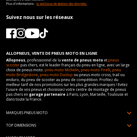
Plus d'informations :
la politique de gestion des données.
Suivez nous sur les réseaux
ALLOPNEUS, VENTE DE PNEUS MOTO EN LIGNE
Allopneus
, professionnel de la
vente de pneus moto
et
pneus
scooter
pas chers, est le leader français du pneu en ligne, avec un large
choix de pneus moto.
pneu moto Michelin
,
pneu moto Pirelli
,
pneu
moto Bridgestone
,
pneu moto Dunlop
ou pneus moto cross, trail ou
enduro, du pneu de scooter au pneu de compétition. Profitez du
meilleur tarif de nos promotions sur les plus grandes marques ! Evitez
l'usure de vos pneus et choisissez votre centre de montage de pneus
pas chers en
garage partenaire
à Paris, Lyon, Marseille, Toulouse et
dans toute la France.
MARQUES PNEUS MOTO
Pneus Michelin
TOP DIMENSIONS
Pneus Pirelli
90/90R21