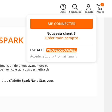
0
Aide
Recherche
Compte
Panier
ME CONNECTER
Nouveau client ?
SPARK
Créer mon compte
ESPACE
Accéder aux prix Pro maintenant
 dimension de pneus avant moto et
 par véhicule qui vous permettra de
s motos
YAMAHA Spark Nano Star
, vous
neumatiques, dans le carnet de bord de
he par véhicule, simplement et