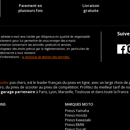
Paiement en
Livraison
plusieurs fois
gratuite
Suive
 adresse e-mail sera traitée par Allopneus en qualité de responsable
aitement pour lui permettre de vous envoyer des e-mails
ormation concernant ses activités, produits et services.
disposez des droits prévus par la règlementation, en particulier de
 désinscrire à tout moment.
d'informations :
la politique de gestion des données.
ooter
pas chers, est le leader français du pneu en ligne, avec un large choix d
o, du pneu de scooter au pneu de compétition. Profitez du meilleur tarif de no
n
garage partenaire
à Paris, Lyon, Marseille, Toulouse et dans toute la France.
ONS
MARQUES MOTO
Pneus Yamaha
Pneus Honda
Pneus Kawasaki
Pneus BMW
Pneus Ducati