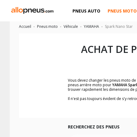
PNEUS AUTO
PNEUS MOTO
Accueil
Pneus moto
Véhicule
YAMAHA
Spark Nano Star
ACHAT DE 
Vous devez changer les pneus moto de
pneus arrière moto pour
YAMAHA Spark
trouver rapidement les dimensions de 
Il n'est pas toujours évident de s'y re
trouverez facilement les dimensions 
Vous ne savez pas comment trouver les 
la moto ainsi que sur l'étiquette collée 
Vous trouverez les propositions pour l
facilement.
RECHERCHEZ DES PNEUS
Nous recommandons de toujours monter