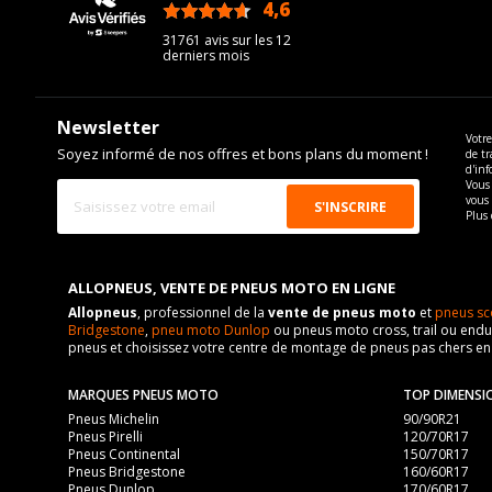
4,6
/5
31761 avis sur les 12
derniers mois
Newsletter
Votre
Soyez informé de nos offres et bons plans du moment !
de tr
d'inf
Vous 
vous
Plus 
ALLOPNEUS, VENTE DE PNEUS MOTO EN LIGNE
Allopneus
, professionnel de la
vente de pneus moto
et
pneus sc
Bridgestone
,
pneu moto Dunlop
ou pneus moto cross, trail ou endur
pneus et choisissez votre centre de montage de pneus pas chers e
MARQUES PNEUS MOTO
TOP DIMENSI
Pneus Michelin
90/90R21
Pneus Pirelli
120/70R17
Pneus Continental
150/70R17
Pneus Bridgestone
160/60R17
Pneus Dunlop
170/60R17