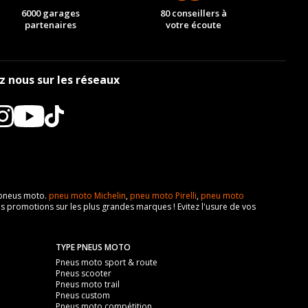
6000 garages
80 conseillers à
partenaires
votre écoute
z nous sur les réseaux
e pneus moto.
pneu moto Michelin
,
pneu moto Pirelli
,
pneu moto
s promotions sur les plus grandes marques ! Evitez l'usure de vos
TYPE PNEUS MOTO
Pneus moto sport & route
Pneus scooter
Pneus moto trail
Pneus custom
Pneus moto compétition