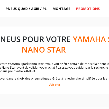
PNEUS QUAD / AGRI / PL
MONTAGE
PROMOTIONS
PNEUS POUR VOTRE
YAMAHA 
NANO STAR
 votre
YAMAHA Spark Nano Star
? Vous voulez être certain de choisir la bonne
 Nano Star
avant de valider votre achat ? Laissez vous guider par la recherche
pneus pour votre
YAMAHA
.
trouver dans le choix des pneumatiques. Grâce à la recherche simplifiée pour le
de pneus homologuées par
YAMAHA Spark Nano Star
.
Voir plus
dimensions de vos pneus ? Ces informations sont indiquées sur le flanc des p
sur la moto.
es pneus avant moto et les pneus arrière moto grâce à notre moteur de recherc
 des pneus moto avec les dimensions homologuées par le constructeur.