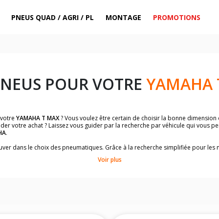
PNEUS QUAD / AGRI / PL
MONTAGE
PROMOTIONS
PNEUS POUR VOTRE
YAMAHA 
 votre
YAMAHA T MAX
? Vous voulez être certain de choisir la bonne dimension
ider votre achat ? Laissez vous guider par la recherche par véhicule qui vous p
HA
.
trouver dans le choix des pneumatiques. Grâce à la recherche simplifiée pour le
omologuées par
YAMAHA T MAX
.
Voir plus
dimensions de vos pneus ? Ces informations sont indiquées sur le flanc des p
sur la moto.
es pneus avant moto et les pneus arrière moto grâce à notre moteur de recherc
 des pneus moto avec les dimensions homologuées par le constructeur.