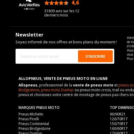
4,6
/5
31809 avis sur les 12
derniers mois
Newsletter
Votre
Soyez informé de nos offres et bons plans du moment !
de tr
d'inf
Vous 
vous
Plus 
ALLOPNEUS, VENTE DE PNEUS MOTO EN LIGNE
Allopneus
, professionnel de la
vente de pneus moto
et
pneus sc
Bridgestone
,
pneu moto Dunlop
ou pneus moto cross, trail ou endur
pneus et choisissez votre centre de montage de pneus pas chers e
MARQUES PNEUS MOTO
TOP DIMENSI
Pneus Michelin
90/90R21
Pneus Pirelli
120/70R17
Pneus Continental
150/70R17
Pneus Bridgestone
160/60R17
Pneus Dunlop
170/60R17