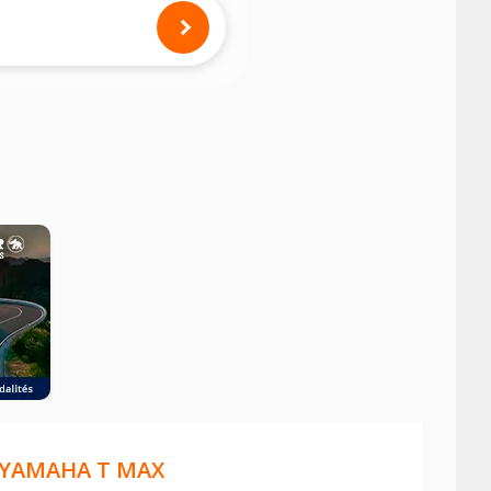
mension des pneus montés sur votre
YAMAHA T MAX