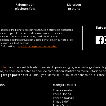
Paiement en
Livraison
plusieurs fois
gratuite
Suive
 adresse e-mail sera traitée par Allopneus en qualité de responsable
aitement pour lui permettre de vous envoyer des e-mails
ormation concernant ses activités, produits et services.
disposez des droits prévus par la règlementation, en particulier de
 désinscrire à tout moment.
d'informations :
la politique de gestion des données.
ooter
pas chers, est le leader français du pneu en ligne, avec un large choix d
o, du pneu de scooter au pneu de compétition. Profitez du meilleur tarif de no
n
garage partenaire
à Paris, Lyon, Marseille, Toulouse et dans toute la France.
ONS
MARQUES MOTO
Pneus Yamaha
Pneus Honda
Pneus Kawasaki
Pneus BMW
Pneus Ducati