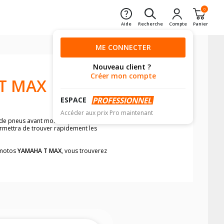
0
Aide
Recherche
Compte
Panier
ME CONNECTER
Nouveau client ?
Créer mon compte
T MAX
ESPACE
Accéder aux prix Pro maintenant
 de pneus avant moto et pneus arrière
ermettra de trouver rapidement les
s motos
YAMAHA T MAX
, vous trouverez
neumatiques, dans le carnet de bord de
he par véhicule, simplement et