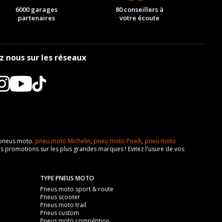
6000 garages
80 conseillers à
partenaires
votre écoute
z nous sur les réseaux
e pneus moto.
pneu moto Michelin
,
pneu moto Pirelli
,
pneu moto
s promotions sur les plus grandes marques ! Evitez l'usure de vos
TYPE PNEUS MOTO
Pneus moto sport & route
Pneus scooter
Pneus moto trail
Pneus custom
Pneus moto compétition