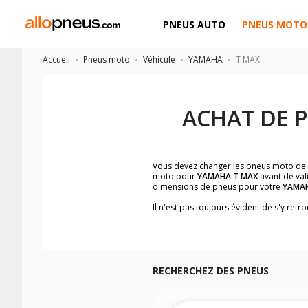
PNEUS AUTO
PNEUS MOTO
Accueil
Pneus moto
Véhicule
YAMAHA
T MAX
ACHAT DE 
Vous devez changer les pneus moto de
moto pour
YAMAHA T MAX
avant de val
dimensions de pneus pour votre
YAMA
Il n'est pas toujours évident de s'y re
facilement les dimensions de pneus h
Vous ne savez pas comment trouver les 
la moto ainsi que sur l'étiquette collée 
Vous trouverez les propositions pour l
facilement.
RECHERCHEZ DES PNEUS
Nous recommandons de toujours monter