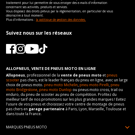
traitement pour lui permettre de vous envoyer des e-mails d'information
concernant ses activités, produits et services.
Vous disposez des droits prévus par la règlementation, en particulier de vous
désinscrire à tout moment.
Plus d'informations :
la politique de gestion des données.
Suivez nous sur les réseaux
ALLOPNEUS, VENTE DE PNEUS MOTO EN LIGNE
Allopneus
, professionnel de la
vente de pneus moto
et
pneus
scooter
pas chers, est le leader français du pneu en ligne, avec un large
choix de pneus moto.
pneu moto Michelin
,
pneu moto Pirelli
,
pneu
moto Bridgestone
,
pneu moto Dunlop
ou pneus moto cross, trail ou
enduro, du pneu de scooter au pneu de compétition. Profitez du
meilleur tarif de nos promotions sur les plus grandes marques ! Evitez
l'usure de vos pneus et choisissez votre centre de montage de pneus
pas chers en
garage partenaire
à Paris, Lyon, Marseille, Toulouse et
dans toute la France.
MARQUES PNEUS MOTO