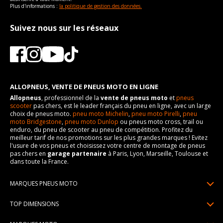
Plus d'informations :
la politique de gestion des données.
Suivez nous sur les réseaux
ALLOPNEUS, VENTE DE PNEUS MOTO EN LIGNE
Allopneus
, professionnel de la
vente de pneus moto
et
pneus
scooter
pas chers, est le leader français du pneu en ligne, avec un large
choix de pneus moto.
pneu moto Michelin
,
pneu moto Pirelli
,
pneu
moto Bridgestone
,
pneu moto Dunlop
ou pneus moto cross, trail ou
enduro, du pneu de scooter au pneu de compétition. Profitez du
meilleur tarif de nos promotions sur les plus grandes marques ! Evitez
l'usure de vos pneus et choisissez votre centre de montage de pneus
pas chers en
garage partenaire
à Paris, Lyon, Marseille, Toulouse et
dans toute la France.
MARQUES PNEUS MOTO
Pneus Michelin
TOP DIMENSIONS
Pneus Pirelli
90/90R21