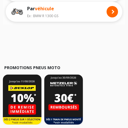
Vous trouverez les propositions pour les pneus avant moto et les
Par
véhicule
pneus arrière moto grâce à notre moteur de recherche par véhicule,
simplement et facilement.
Ex : BMW R 1300 GS
Nous recommandons de toujours monter des pneus moto avec les
dimensions homologuées par le constructeur.
Pour cela, veuillez sélectionner le modèle de votre moto
ZERO
MOTORCYCLES Zero DS Dual Sport
ci-dessous :
Les résultats de votre recherche sont donnés à titre indicatif. Il est
fortement recommandé de vérifier en amont la dimension des pneus
montés sur votre véhicule, sans oublier les indices de charge et de
vitesse, indispensables pour que votre dimension soit complète.
PROMOTIONS PNEUS MOTO