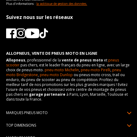
Plus d'informations :
la politique de gestion des données.
Suivez nous sur les réseaux
ALLOPNEUS, VENTE DE PNEUS MOTO EN LIGNE
Allopneus
, professionnel de la
vente de pneus moto
et
pneus
scooter
pas chers, est le leader français du pneu en ligne, avec un large
choix de pneus moto.
pneu moto Michelin
,
pneu moto Pirelli
,
pneu
moto Bridgestone
,
pneu moto Dunlop
ou pneus moto cross, trail ou
enduro, du pneu de scooter au pneu de compétition. Profitez du
meilleur tarif de nos promotions sur les plus grandes marques ! Evitez
l'usure de vos pneus et choisissez votre centre de montage de pneus
pas chers en
garage partenaire
à Paris, Lyon, Marseille, Toulouse et
dans toute la France.
MARQUES PNEUS MOTO
Pneus Michelin
TOP DIMENSIONS
Pneus Pirelli
90/90R21