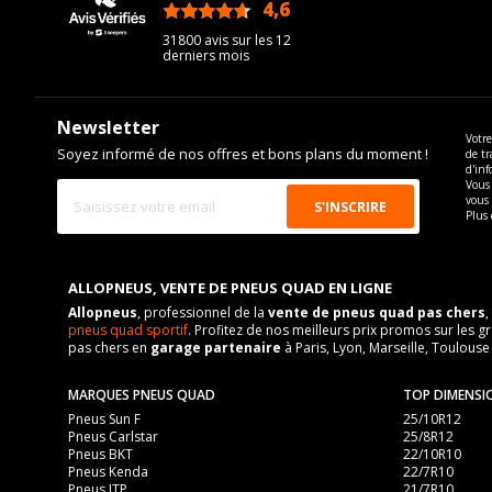
4,6
/5
31800 avis sur les 12
derniers mois
Newsletter
Votre
Soyez informé de nos offres et bons plans du moment !
de tr
d'inf
Vous 
vous
Plus 
ALLOPNEUS, VENTE DE PNEUS QUAD EN LIGNE
Allopneus
, professionnel de la
vente de pneus quad pas chers
,
pneus quad sportif
. Profitez de nos meilleurs prix promos sur l
pas chers en
garage partenaire
à Paris, Lyon, Marseille, Toulouse
MARQUES PNEUS QUAD
TOP DIMENSI
Pneus Sun F
25/10R12
Pneus Carlstar
25/8R12
Pneus BKT
22/10R10
Pneus Kenda
22/7R10
Pneus ITP
21/7R10