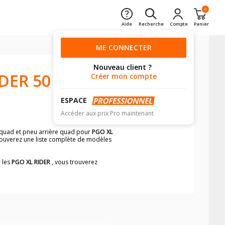
0
Aide
Recherche
Compte
Panier
ME CONNECTER
Nouveau client ?
DER 50
Créer mon compte
ESPACE
Accéder aux prix Pro maintenant
t quad et pneu arrière quad pour
PGO XL
rouverez une liste complète de modèles
r les
PGO XL RIDER
, vous trouverez
e pneus quad pour votre
PGO XL RIDER
.
iques sur votre véhicule avant