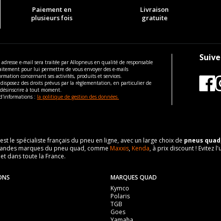
Paiement en
Livraison
plusieurs fois
gratuite
Suive
 adresse e-mail sera traitée par Allopneus en qualité de responsable
aitement pour lui permettre de vous envoyer des e-mails
ormation concernant ses activités, produits et services.
disposez des droits prévus par la règlementation, en particulier de
 désinscrire à tout moment.
d'informations :
la politique de gestion des données.
 est le spécialiste français du pneu en ligne, avec un large choix de
pneus quad
es grandes marques du pneu quad, comme
Maxxis
,
Kenda
, à prix discount ! Evite
 et dans toute la France.
ONS
MARQUES QUAD
Kymco
Polaris
TGB
Goes
Yamaha