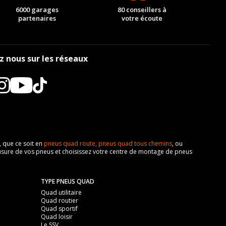
6000 garages
80 conseillers à
partenaires
votre écoute
z nous sur les réseaux
, que ce soit en
pneus quad route,
pneus quad tous chemins
, ou
z l'usure de vos pneus et choisissez votre centre de montage de pneus
TYPE PNEUS QUAD
Quad utilitaire
Quad routier
Quad sportif
Quad loisir
Le SSV