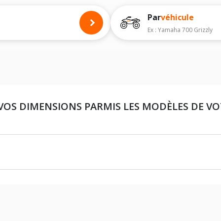
Par
véhicule
Ex : Yamaha 700 Grizzly
VOS DIMENSIONS PARMIS LES MODÈLES DE V
18X7X8 (PNEU AVANT)
18X9X8 (PNEU ARRIÈRE)