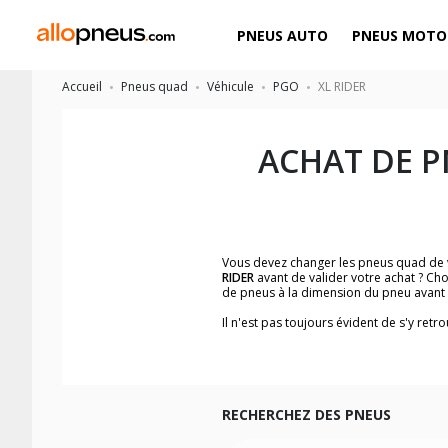
PNEUS AUTO
PNEUS MOTO
Accueil
Pneus quad
Véhicule
PGO
XL RIDER
ACHAT DE 
Vous devez changer les pneus quad de
RIDER
avant de valider votre achat ? Ch
de pneus à la dimension du pneu avant
Il n'est pas toujours évident de s'y re
facilement le modèle de pneus quad qui 
Les images du pneu quad, les avis clien
Nous recommandons de toujours monter
Pour voir notre liste de pneus quad, ve
RECHERCHEZ DES PNEUS
Les dimensions indiquées vous sont donné