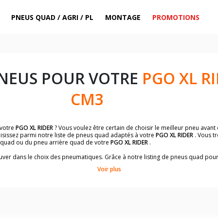
PNEUS QUAD / AGRI / PL
MONTAGE
PROMOTIONS
PNEUS POUR VOTRE
PGO XL RI
CM3
 votre
PGO XL RIDER
? Vous voulez être certain de choisir le meilleur pneu avan
oisissez parmi notre liste de pneus quad adaptés à votre
PGO XL RIDER
. Vous t
 quad ou du pneu arrière quad de votre
PGO XL RIDER
.
trouver dans le choix des pneumatiques. Grâce à notre listing de pneus quad pou
conviendront le mieux à votre budget et à l'utilisation de votre quad.
Voir plus
ts et un descriptif complet du modèle, vous permettra de faire le bon choix d
 des pneus quad avec les dimensions homologuées par le constructeur.
uillez sélectionner la dimension de votre quad
PGO XL RIDER
ci-dessous :
es à titre indicatif. Il est indispensable de vérifier la dimension des pneumat