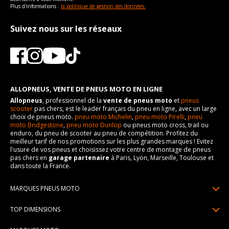
Plus d'informations :
la politique de gestion des données.
Suivez nous sur les réseaux
ALLOPNEUS, VENTE DE PNEUS MOTO EN LIGNE
Allopneus
, professionnel de la
vente de pneus moto
et
pneus
scooter
pas chers, est le leader français du pneu en ligne, avec un large
choix de pneus moto.
pneu moto Michelin
,
pneu moto Pirelli
,
pneu
moto Bridgestone
,
pneu moto Dunlop
ou pneus moto cross, trail ou
enduro, du pneu de scooter au pneu de compétition. Profitez du
meilleur tarif de nos promotions sur les plus grandes marques ! Evitez
l'usure de vos pneus et choisissez votre centre de montage de pneus
pas chers en
garage partenaire
à Paris, Lyon, Marseille, Toulouse et
dans toute la France.
MARQUES PNEUS MOTO
Pneus Michelin
TOP DIMENSIONS
Pneus Pirelli
90/90R21