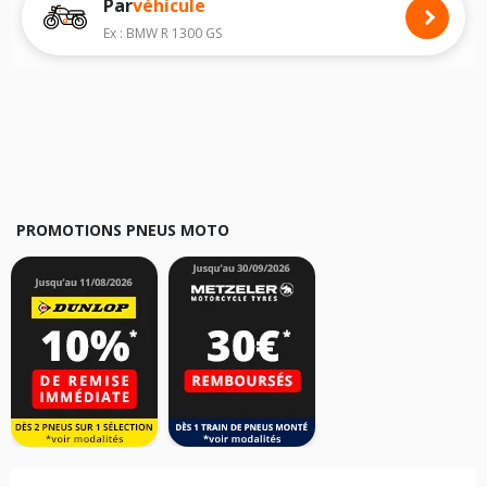
Par
véhicule
Nous recommandons de toujours monter des pneus moto avec les
dimensions homologuées par le constructeur.
Ex : BMW R 1300 GS
Pour cela, veuillez sélectionner la motorisation de votre moto
CHUNLAN
ci-dessous :
Les résultats de votre recherche sont donnés à titre indicatif. Il est
fortement recommandé de vérifier en amont la dimension des pneus
montés sur votre véhicule, sans oublier les indices de charge et de
vitesse, indispensables pour que votre dimension soit complète.
PROMOTIONS PNEUS MOTO