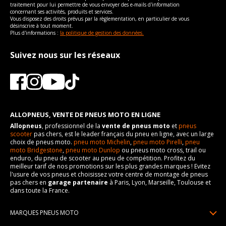
traitement pour lui permettre de vous envoyer des e-mails d'information
concernant ses activités, produits et services.
Vous disposez des droits prévus par la règlementation, en particulier de vous
désinscrire à tout moment.
Plus d'informations :
la politique de gestion des données.
Suivez nous sur les réseaux
ALLOPNEUS, VENTE DE PNEUS MOTO EN LIGNE
Allopneus
, professionnel de la
vente de pneus moto
et
pneus
scooter
pas chers, est le leader français du pneu en ligne, avec un large
choix de pneus moto.
pneu moto Michelin
,
pneu moto Pirelli
,
pneu
moto Bridgestone
,
pneu moto Dunlop
ou pneus moto cross, trail ou
enduro, du pneu de scooter au pneu de compétition. Profitez du
meilleur tarif de nos promotions sur les plus grandes marques ! Evitez
l'usure de vos pneus et choisissez votre centre de montage de pneus
pas chers en
garage partenaire
à Paris, Lyon, Marseille, Toulouse et
dans toute la France.
MARQUES PNEUS MOTO