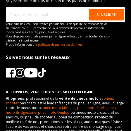
Soyez informé de nos offres et bons plans du moment !
Votre adresse e-mail sera traitée par Allopneus en qualité de responsable de
traitement pour lui permettre de vous envoyer des e-mails d'information
concernant ses activités, produits et services.
Vous disposez des droits prévus par la règlementation, en particulier de vous
désinscrire à tout moment.
Plus d'informations :
la politique de gestion des données.
Suivez nous sur les réseaux
ALLOPNEUS, VENTE DE PNEUS MOTO EN LIGNE
Allopneus
, professionnel de la
vente de pneus moto
et
pneus
scooter
pas chers, est le leader français du pneu en ligne, avec un large
choix de pneus moto.
pneu moto Michelin
,
pneu moto Pirelli
,
pneu
moto Bridgestone
,
pneu moto Dunlop
ou pneus moto cross, trail ou
enduro, du pneu de scooter au pneu de compétition. Profitez du
meilleur tarif de nos promotions sur les plus grandes marques ! Evitez
l'usure de vos pneus et choisissez votre centre de montage de pneus