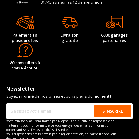
31745 avis sur les 12 derniers mois
XP7 TOP ROAD
XP7 TRAIL
Paiement en
Livraison
6000 garages
plusieurs fois
gratuite
partenaires
XPS ENDURO
XPS ENDURO / TRACK
80 conseillers à
votre écoute
XPS SUPERMOTARD
Newsletter
XPS TRACK
Soyez informé de nos offres et bons plans du moment !
XR7
Votre adresse e-mail sera traitée par Allopneus en qualité de responsable de
traitement pour lui permettre de vous envoyer des e-mails d'information
concernant ses activités, produits et services.
Vous disposez des droits prévus par la règlementation, en particulier de vous
désinscrire à tout moment.