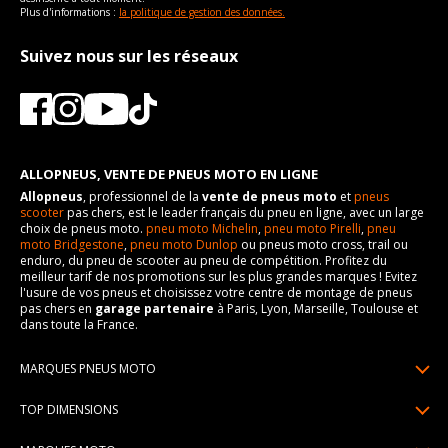
Plus d'informations :
la politique de gestion des données.
Suivez nous sur les réseaux
ALLOPNEUS, VENTE DE PNEUS MOTO EN LIGNE
Allopneus
, professionnel de la
vente de pneus moto
et
pneus
scooter
pas chers, est le leader français du pneu en ligne, avec un large
choix de pneus moto.
pneu moto Michelin
,
pneu moto Pirelli
,
pneu
moto Bridgestone
,
pneu moto Dunlop
ou pneus moto cross, trail ou
enduro, du pneu de scooter au pneu de compétition. Profitez du
meilleur tarif de nos promotions sur les plus grandes marques ! Evitez
l'usure de vos pneus et choisissez votre centre de montage de pneus
pas chers en
garage partenaire
à Paris, Lyon, Marseille, Toulouse et
dans toute la France.
MARQUES PNEUS MOTO
Pneus Michelin
TOP DIMENSIONS
Pneus Pirelli
90/90R21