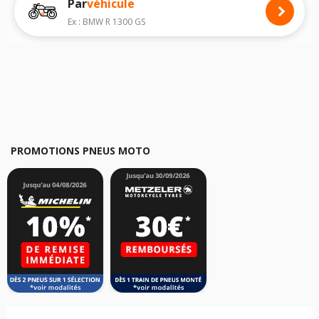
Par
véhicule
Nous recommandons de toujours monter des pneus moto avec les
dimensions homologuées par le constructeur.
Ex : BMW R 1300 GS
Pour cela, veuillez sélectionner la motorisation de votre moto
PEUGEOT
ci-dessous :
Les résultats de votre recherche sont donnés à titre indicatif. Il est
fortement recommandé de vérifier en amont la dimension des pneus
montés sur votre véhicule, sans oublier les indices de charge et de
vitesse, indispensables pour que votre dimension soit complète.
PROMOTIONS PNEUS MOTO