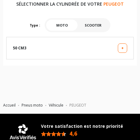
SÉLECTIONNER LA CYLINDRÉE DE VOTRE
PEUGEOT
MOTO
SCOOTER
Type :
50 CM3
+
NK7
SP
XP6 ENDURO
Accueil
Pneus moto
Véhicule
PEUGEOT
XP6 SUPERMOTARD
Votre satisfaction est notre priorité
XP6 TOP ROAD
4,6
/5