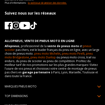
Plus d'informations :
la politique de gestion des données.
Suivez nous sur les réseaux
ALLOPNEUS, VENTE DE PNEUS MOTO EN LIGNE
Allopneus
, professionnel de la
vente de pneus moto
et
pneus
scooter
pas chers, est le leader français du pneu en ligne, avec un large
choix de pneus moto.
pneu moto Michelin
,
pneu moto Pirelli
,
pneu
moto Bridgestone
,
pneu moto Dunlop
ou pneus moto cross, trail ou
enduro, du pneu de scooter au pneu de compétition. Profitez du
meilleur tarif de nos promotions sur les plus grandes marques ! Evitez
l'usure de vos pneus et choisissez votre centre de montage de pneus
pas chers en
garage partenaire
à Paris, Lyon, Marseille, Toulouse et
dans toute la France.
MARQUES PNEUS MOTO
Pneus Michelin
TOP DIMENSIONS
Pneus Pirelli
90/90R21