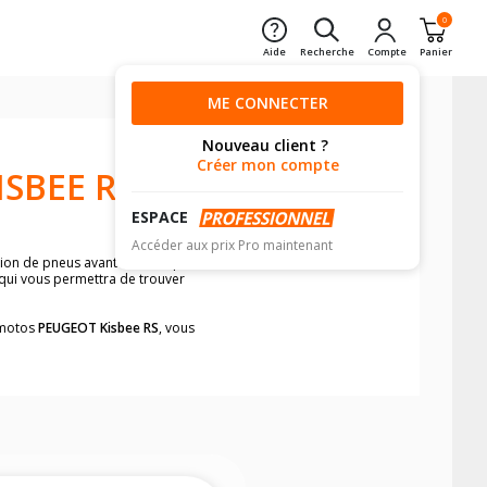
0
Aide
Recherche
Compte
Panier
ME CONNECTER
Nouveau client ?
Créer mon compte
SBEE RS
ESPACE
Accéder aux prix Pro maintenant
nsion de pneus avant moto et pneus
 qui vous permettra de trouver
s motos
PEUGEOT Kisbee RS
, vous
neumatiques, dans le carnet de bord de
he par véhicule, simplement et