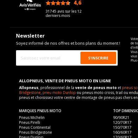
4,6
/5
31745 avis sur les 12
derniers mois
Newsletter
Votre
Soyez informé de nos offres et bons plans du moment !
de tr
d'inf
Vous 
vous
Plus 
ALLOPNEUS, VENTE DE PNEUS MOTO EN LIGNE
Allopneus
, professionnel de la
vente de pneus moto
et
pneus sc
Bridgestone
,
pneu moto Dunlop
ou pneus moto cross, trail ou endur
pneus et choisissez votre centre de montage de pneus pas chers e
MARQUES PNEUS MOTO
TOP DIMENSI
Pneus Michelin
90/90R21
Pneus Pirelli
120/70R17
Pneus Continental
150/70R17
Pneus Bridgestone
160/60R17
Pneus Dunlop
170/60R17