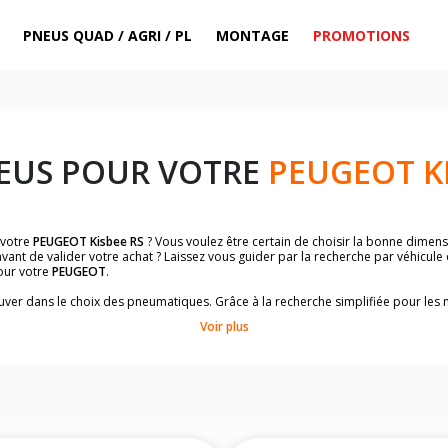
PNEUS QUAD / AGRI / PL
MONTAGE
PROMOTIONS
EUS POUR VOTRE
PEUGEOT KI
 votre
PEUGEOT Kisbee RS
? Vous voulez être certain de choisir la bonne dime
vant de valider votre achat ? Laissez vous guider par la recherche par véhicule
our votre
PEUGEOT
.
trouver dans le choix des pneumatiques. Grâce à la recherche simplifiée pour le
de pneus homologuées par
PEUGEOT Kisbee RS
.
Voir plus
dimensions de vos pneus ? Ces informations sont indiquées sur le flanc des p
sur la moto.
es pneus avant moto et les pneus arrière moto grâce à notre moteur de recherc
 des pneus moto avec les dimensions homologuées par le constructeur.