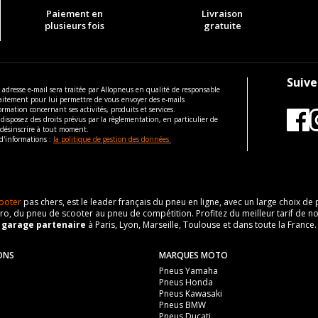
Paiement en
Livraison
plusieurs fois
gratuite
Suive
 adresse e-mail sera traitée par Allopneus en qualité de responsable
aitement pour lui permettre de vous envoyer des e-mails
ormation concernant ses activités, produits et services.
disposez des droits prévus par la règlementation, en particulier de
 désinscrire à tout moment.
d'informations :
la politique de gestion des données.
ooter
pas chers, est le leader français du pneu en ligne, avec un large choix d
o, du pneu de scooter au pneu de compétition. Profitez du meilleur tarif de no
n
garage partenaire
à Paris, Lyon, Marseille, Toulouse et dans toute la France.
ONS
MARQUES MOTO
Pneus Yamaha
Pneus Honda
Pneus Kawasaki
Pneus BMW
Pneus Ducati