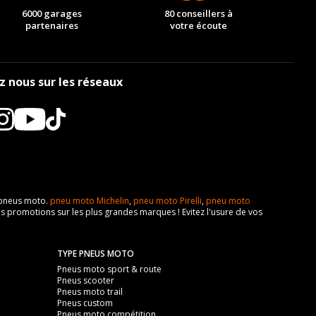
6000 garages
80 conseillers à
partenaires
votre écoute
z nous sur les réseaux
e pneus moto.
pneu moto Michelin
,
pneu moto Pirelli
,
pneu moto
s promotions sur les plus grandes marques ! Evitez l'usure de vos
TYPE PNEUS MOTO
Pneus moto sport & route
Pneus scooter
Pneus moto trail
Pneus custom
Pneus moto compétition