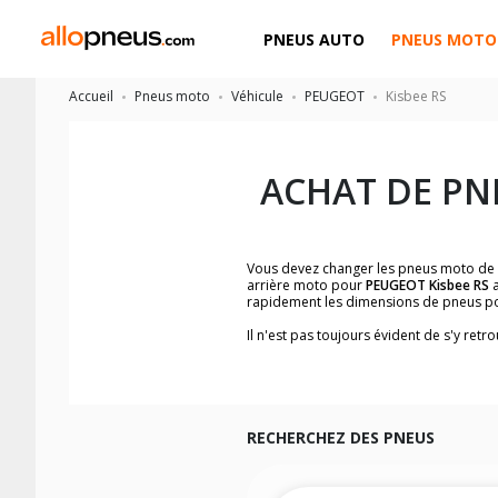
PNEUS AUTO
PNEUS MOTO
Accueil
Pneus moto
Véhicule
PEUGEOT
Kisbee RS
ACHAT DE PN
Vous devez changer les pneus moto de
arrière moto pour
PEUGEOT Kisbee RS
a
rapidement les dimensions de pneus p
Il n'est pas toujours évident de s'y re
trouverez facilement les dimensions 
Vous ne savez pas comment trouver les 
la moto ainsi que sur l'étiquette collée 
Vous trouverez les propositions pour l
facilement.
RECHERCHEZ DES PNEUS
Nous recommandons de toujours monter