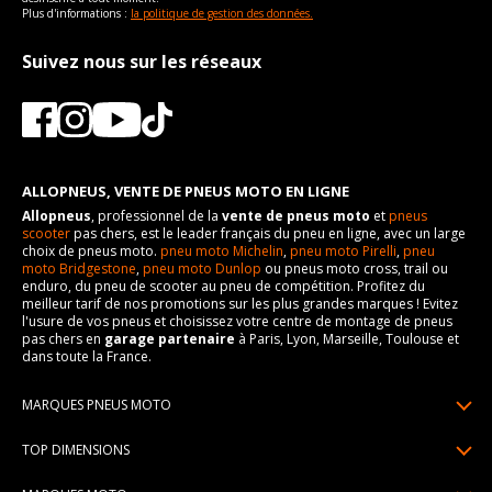
Plus d'informations :
la politique de gestion des données.
Suivez nous sur les réseaux
ALLOPNEUS, VENTE DE PNEUS MOTO EN LIGNE
Allopneus
, professionnel de la
vente de pneus moto
et
pneus
scooter
pas chers, est le leader français du pneu en ligne, avec un large
choix de pneus moto.
pneu moto Michelin
,
pneu moto Pirelli
,
pneu
moto Bridgestone
,
pneu moto Dunlop
ou pneus moto cross, trail ou
enduro, du pneu de scooter au pneu de compétition. Profitez du
meilleur tarif de nos promotions sur les plus grandes marques ! Evitez
l'usure de vos pneus et choisissez votre centre de montage de pneus
pas chers en
garage partenaire
à Paris, Lyon, Marseille, Toulouse et
dans toute la France.
MARQUES PNEUS MOTO
Pneus Michelin
TOP DIMENSIONS
Pneus Pirelli
90/90R21