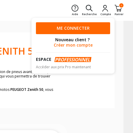
0
Aide
Recherche
Compte
Panier
ME CONNECTER
Nouveau client ?
Créer mon compte
NITH 50
ESPACE
Accéder aux prix Pro maintenant
nsion de pneus avant moto et pneus
 qui vous permettra de trouver
s motos
PEUGEOT Zenith 50
, vous
neumatiques, dans le carnet de bord de
he par véhicule, simplement et