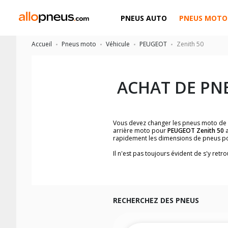
PNEUS AUTO
PNEUS MOTO
Accueil
Pneus moto
Véhicule
PEUGEOT
Zenith 50
ACHAT DE PN
Vous devez changer les pneus moto de
arrière moto pour
PEUGEOT Zenith 50
a
rapidement les dimensions de pneus p
Il n'est pas toujours évident de s'y re
trouverez facilement les dimensions 
Vous ne savez pas comment trouver les 
la moto ainsi que sur l'étiquette collée 
Vous trouverez les propositions pour l
facilement.
RECHERCHEZ DES PNEUS
Nous recommandons de toujours monter