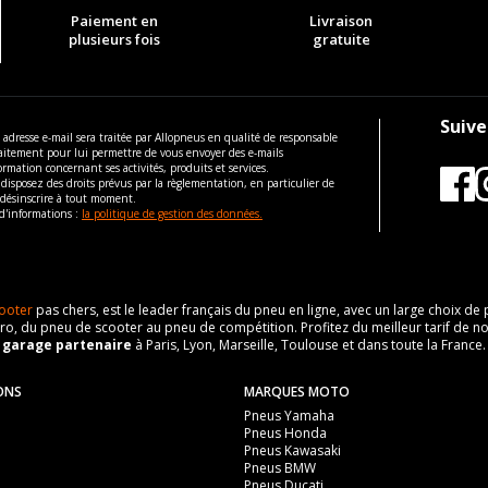
Paiement en
Livraison
plusieurs fois
gratuite
Suive
 adresse e-mail sera traitée par Allopneus en qualité de responsable
aitement pour lui permettre de vous envoyer des e-mails
ormation concernant ses activités, produits et services.
disposez des droits prévus par la règlementation, en particulier de
 désinscrire à tout moment.
d'informations :
la politique de gestion des données.
ooter
pas chers, est le leader français du pneu en ligne, avec un large choix d
o, du pneu de scooter au pneu de compétition. Profitez du meilleur tarif de no
n
garage partenaire
à Paris, Lyon, Marseille, Toulouse et dans toute la France.
ONS
MARQUES MOTO
Pneus Yamaha
Pneus Honda
Pneus Kawasaki
Pneus BMW
Pneus Ducati