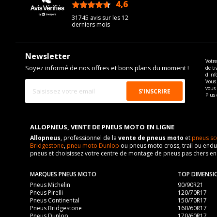
4,6
/5
31745 avis sur les 12
derniers mois
Newsletter
Votre
Soyez informé de nos offres et bons plans du moment !
de tr
d'inf
Vous 
vous
Plus 
ALLOPNEUS, VENTE DE PNEUS MOTO EN LIGNE
Allopneus
, professionnel de la
vente de pneus moto
et
pneus sc
Bridgestone
,
pneu moto Dunlop
ou pneus moto cross, trail ou endur
pneus et choisissez votre centre de montage de pneus pas chers e
MARQUES PNEUS MOTO
TOP DIMENSI
Pneus Michelin
90/90R21
Pneus Pirelli
120/70R17
Pneus Continental
150/70R17
Pneus Bridgestone
160/60R17
Pneus Dunlop
170/60R17