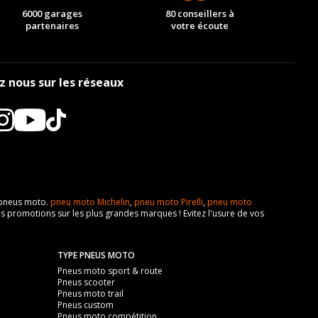
6000 garages
80 conseillers à
partenaires
votre écoute
z nous sur les réseaux
e pneus moto.
pneu moto Michelin
,
pneu moto Pirelli
,
pneu moto
s promotions sur les plus grandes marques ! Evitez l'usure de vos
TYPE PNEUS MOTO
Pneus moto sport & route
Pneus scooter
Pneus moto trail
Pneus custom
Pneus moto compétition