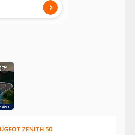
mension des pneus montés sur votre
UGEOT ZENITH 50