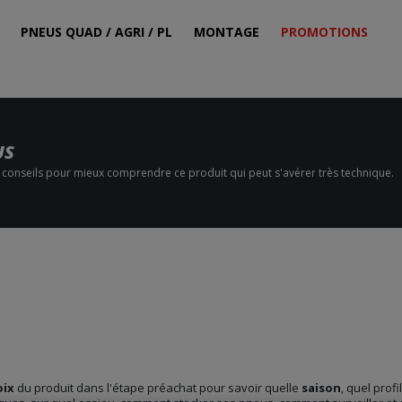
PNEUS QUAD / AGRI / PL
MONTAGE
PROMOTIONS
US
s conseils pour mieux comprendre ce produit qui peut s'avérer très technique.
oix
du produit dans l'étape préachat pour savoir quelle
saison
, quel prof