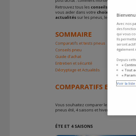
post-achat : comment monter ses pneumatiqu
Retrouvez tous les
conseils
pneus pour rép
vous aider dans votre
choix
et vous permet
Bienvenue
actualités
sur les pneus, les
nouveautés
Avec nos pa
des fonction
SOMMAIRE
qui vous co
Ils permett
Comparatifs et tests pneus
seront acti
Conseils pneu
également ê
Guide d'achat
Depuis cett
Entretien et sécurité
« Contin
Décryptage et Actualités
« Tout a
« Paramé
Voir la list
COMPARATIFS ET TOP P
Vous souhaitez comparer les pneus avant vot
pneus été, 4 saisons et hiver selon les con
ÉTE ET 4 SAISONS