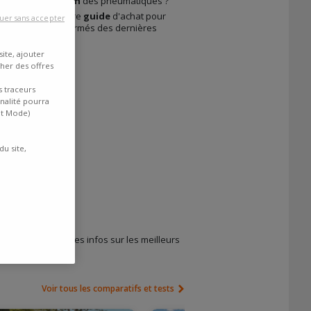
ajuster la
pression
des pneumatiques ?
us. Consultez notre
guide
d'achat pour
uer sans accepter
icule
. Restez informés des dernières
ite, ajouter
cher des offres
s traceurs
inalité pourra
nt Mode)
du site,
etrouvez toutes les infos sur les meilleurs
Voir tous les comparatifs et tests