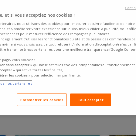
es, sur quel essieu, comment stocker ses pneus, comment surveiller et 
ondre aux questions que vous vous posez sur tout ce qui touche les pne
Contin
tre de choisir les pneus parfaitement adaptés à vos besoins et votre
véh
, et si vous acceptiez nos cookies ?
, les manufacturiers, les
innovations
.
rtenaires, nous utilisons des cookies pour : mesurer et suivre l’audience de notre s
nalités, améliorer votre expérience sur le site, mieux cibler la publicité, vous affi
ncernent et pour mesurer l’efficience des campagnes publicitaires.
ent également d’utiliser les fonctionnalités du site et de passer des commandes (ce
fs même si vous choisissez de tout refuser). L’information d’acceptation/refus par f
tre transmise à nos partenaires pour une meilleure transparence (Google Conse
e page, vous pouvez :
uer sans accepter »
qui laisse actifs les cookies indispensables au fonctionnement 
ccepter »
qui active toutes les finalités,
trer les cookies »
pour sélectionner par finalité.
e de nos partenaires
NEUS
Parametrer les cookies
Tout accepter
re achat, connaître les résultats des tests des magazines spécialisés ? R
sommateurs et les centres de tests.