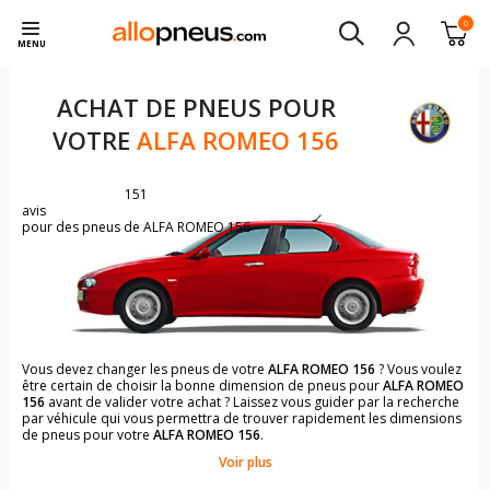
0
MENU
ACHAT DE PNEUS POUR
VOTRE
ALFA ROMEO 156
151
avis
pour des pneus de ALFA ROMEO 156
Vous devez changer les pneus de votre
ALFA ROMEO 156
? Vous voulez
être certain de choisir la bonne dimension de pneus pour
ALFA ROMEO
156
avant de valider votre achat ? Laissez vous guider par la recherche
par véhicule qui vous permettra de trouver rapidement les dimensions
de pneus pour votre
ALFA ROMEO 156
.
Voir plus
Il n'est pas toujours évident de s'y retrouver dans le choix des
pneumatiques. Grâce à la recherche simplifiée pour les véhicules
ALFA