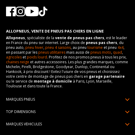
ALLOPNEUS, VENTE DE PNEUS PAS CHERS EN LIGNE
Allopneus
, spécialiste de la
vente de pneus pas chers
, est le leader
en France du pneu sur internet. Large choix de
pneus pas chers
, du
pneu auto,
pneu hiver
,
pneu 4 saisons
, au pneu
tourisme
et pneu
4x4
,
en passant par les
pneus utilitaires
mais aussi de
pneus moto
,
quad
,
agricoles
et
poids lourd
. Profitez de nos promos pneus à tous les prix,
chaines neige
et autres accessoires. Les plus grandes marques, comme
Michelin, Pirelli, Bridgestone, Goodyear, Dunlop, Continental ou
Hankook, à prix discount ! Evitez l'usure de vos pneus et choisissez
votre centre de montage de pneus pas chers en
garage partenaire
ou le service de
montage à domicile
à Paris, Lyon, Marseille,
Toulouse et dans toute la France.
MARQUES PNEUS
Pneus Michelin
TOP DIMENSIONS
Pneus Pirelli
175/65R14
MARQUES VEHICULES
Pneus Continental
185/65R15
Renault
Pneus Goodyear