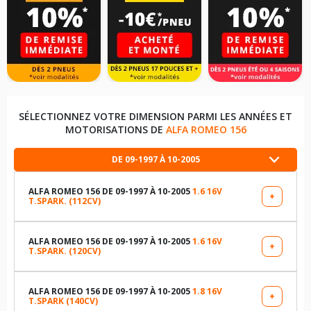
SÉLECTIONNEZ VOTRE DIMENSION PARMI LES ANNÉES ET
MOTORISATIONS DE
ALFA ROMEO 156
DE 09-1997 À 10-2005
ALFA ROMEO 156 DE 09-1997 À 10-2005
1.6 16V
+
T.SPARK. (112CV)
LES DIMENSIONS COMPATIBLES
185/65R15 88 H
ALFA ROMEO 156 DE 09-1997 À 10-2005
1.6 16V
+
T.SPARK. (120CV)
LES DIMENSIONS COMPATIBLES
205/60R15 91 V
205/55R16 91 W
ALFA ROMEO 156 DE 09-1997 À 10-2005
1.8 16V
+
T.SPARK (140CV)