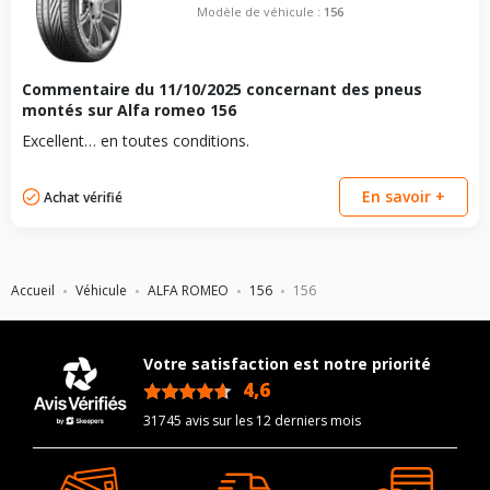
vous conseillons de contacter directement le constructeur.
Modèle de véhicule :
156
Commentaire du
11/10/2025
concernant des pneus
montés sur Alfa romeo 156
Excellent… en toutes conditions.
En savoir +
Achat vérifié
Accueil
Véhicule
ALFA ROMEO
156
156
Votre satisfaction est notre priorité
4,6
/5
31745 avis sur les 12 derniers mois