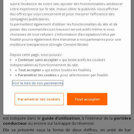
suivre l’audience de notre site, ajouter des fonctionnalités, améliorer
votre expérience sur le site, mieux cibler la publicité, vous afficher
des offres qui vous concernent et pour mesurer l’efficience des
campagnes publicitaires.
Ils permettent également d’utiliser les fonctionnalités du site et de
passer des commandes (ces traceurs seront actifs même si vous
choisissez de tout refuser). L’information d’acceptation/refus par
SOMMAIRE :
finalité pourra également être transmise à nos partenaires pour une
meilleure transparence (Google Consent Mode)
Depuis cette page, vous pouvez :
Où trouver la pression des pneus ?
« Continuer sans accepter »
qui laisse actifs les cookies
Comment faire la pression des pneus ?
indispensables au fonctionnement du site,
Vérifier la pression des pneus, été comme hiver
« Tout accepter »
qui active toutes les finalités,
Le danger de rouler avec des pneus sous-gonflés
« Paramétrer les cookies »
pour sélectionner par finalité.
Voir la liste de nos partenaires
OÙ TROUVER LA PRESSION DES PNEUS
?
Parametrer les cookies
Tout accepter
La pression recommandée varie selon votre modèle de véhicule. Elle
est indiquée dans le
guide d'utilisation
, à l'intérieur de la
portière
conducteur
ou encore sur la trappe du réservoir.
Elle se présente sous la forme de deux chiffres, en unité de bar