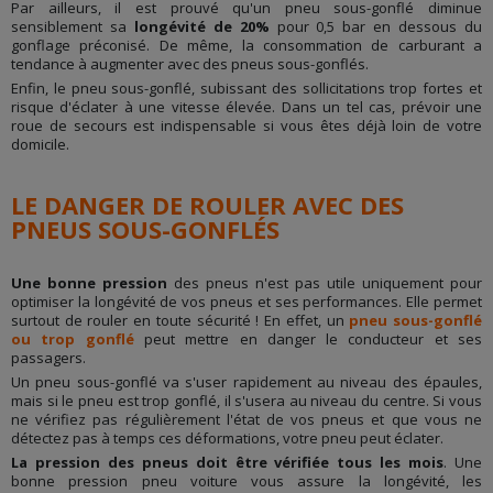
Par ailleurs, il est prouvé qu'un pneu sous-gonflé diminue
sensiblement sa
longévité de 20%
pour 0,5 bar en dessous du
gonflage préconisé. De même, la consommation de carburant a
tendance à augmenter avec des pneus sous-gonflés.
Enfin, le pneu sous-gonflé, subissant des sollicitations trop fortes et
risque d'éclater à une vitesse élevée. Dans un tel cas, prévoir une
roue de secours est indispensable si vous êtes déjà loin de votre
domicile.
LE DANGER DE ROULER AVEC DES
PNEUS SOUS-GONFLÉS
Une bonne pression
des pneus n'est pas utile uniquement pour
optimiser la longévité de vos pneus et ses performances. Elle permet
surtout de rouler en toute sécurité ! En effet, un
pneu sous-gonflé
ou trop gonflé
peut mettre en danger le conducteur et ses
passagers.
Un pneu sous-gonflé va s'user rapidement au niveau des épaules,
mais si le pneu est trop gonflé, il s'usera au niveau du centre. Si vous
ne vérifiez pas régulièrement l'état de vos pneus et que vous ne
détectez pas à temps ces déformations, votre pneu peut éclater.
La pression des pneus doit être vérifiée tous les mois
. Une
bonne pression pneu voiture vous assure la longévité, les