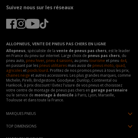
Suivez nous sur les réseaux
ALLOPNEUS, VENTE DE PNEUS PAS CHERS EN LIGNE
Allopneus
, spécialiste de la
vente de pneus pas chers
, est le leader
en France du pneu sur internet. Large choix de
pneus pas chers
, du
pneu auto,
pneu hiver
,
pneu 4 saisons
, au pneu
tourisme
et pneu
4x4
,
en passant par les
pneus utilitaires
mais aussi de
pneus moto
,
quad
,
agricoles
et
poids lourd
. Profitez de nos promos pneus à tous les prix,
chaines neige
et autres accessoires. Les plus grandes marques, comme
Michelin, Pirelli, Bridgestone, Goodyear, Dunlop, Continental ou
Hankook, à prix discount ! Evitez l'usure de vos pneus et choisissez
votre centre de montage de pneus pas chers en
garage partenaire
ou le service de
montage à domicile
à Paris, Lyon, Marseille,
Toulouse et dans toute la France.
MARQUES PNEUS
Pneus Michelin
TOP DIMENSIONS
Pneus Pirelli
175/65R14