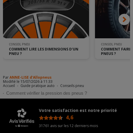
pression de vos pneus à froid pour être certain d'ajuster à
la bonne pression.
CONSEIL PNEU
CONSEIL PNEU
COMMENT LIRE LES DIMENSIONS D'UN
COMMENT FAIRE L
PNEU ?
PNEUS ?
Par
ANNE-LISE d'Allopneus
Modifié le 15/07/2026 à 11:33
Accueil
Guide pratique auto
Conseils pneu
Comment vérifier la pression des pneus ?
Votre satisfaction est notre priorité
4,6
/5
31761 avis sur les 12 derniers mois