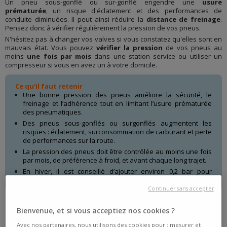
Un pneu sous-gonflé ou sur-gonflé engendre une
usure
prématurée
, un risque d'éclatement et des performances de
conduite diminuées. Il peut ainsi réduire la
distance de freinage
.
Pensez donc à vérifier régulièrement la pression de vos pneus.
N'hésitez pas à changer vos valves si vous constatez qu'elles sont en
mauvais état. Vous pouvez
vérifier la pression
de vos pneus au
moins
une fois par mois
dans une station service ou utiliser un
compresseur si vous en avez un à votre domicile.
Ce qu'il faut retenir
Une bonne pression des pneus améliore la sécurité, le
freinage et l’adhérence tout en limitant l’usure prématurée
des pneumatiques.
Des pneus sous-gonflés ou surgonflés augmentent les
risques : éclatement, surconsommation de carburant et perte
de performances sur la route.
La pression des pneus doit être contrôlée au moins une fois
par mois, de préférence à froid, et avant chaque long trajet.
En hiver, il est conseillé d’ajouter environ 0,2 bar pour
compenser les effets du froid sur la pression des pneus.
Continuer sans accepter
Bienvenue, et si vous acceptiez nos cookies ?
Avec nos partenaires, nous utilisons des cookies pour : mesurer et