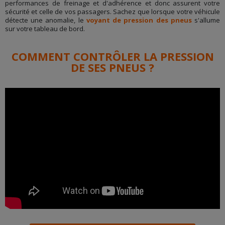
performances de freinage et d'adhérence et donc assurent votre
sécurité et celle de vos passagers. Sachez que lorsque votre véhicule
détecte une anomalie, le
voyant de pression des pneus
s'allume
sur votre tableau de bord.
COMMENT CONTRÔLER LA PRESSION
DE SES PNEUS ?