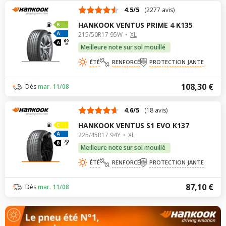
4.5/5
(2277 avis)
HANKOOK VENTUS PRIME 4 K135
215/50R17 95W
XL
69
dB
Meilleure note sur sol mouillé
ÉTÉ
RENFORCÉ
PROTECTION JANTE
108,30 €
Dès
mar. 11/08
4.6/5
(18 avis)
HANKOOK VENTUS S1 EVO K137
225/45R17 94Y
XL
70
dB
Meilleure note sur sol mouillé
ÉTÉ
RENFORCÉ
PROTECTION JANTE
87,10 €
Dès
mar. 11/08