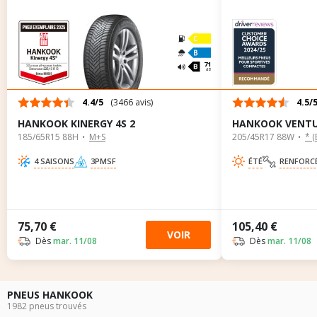
A
A
71
dB
4.4/5
(3466 avis)
4.5/
HANKOOK KINERGY 4S 2
HANKOOK VENTUS
185/65R15 88H
M+S
205/45R17 88W
* 
4 SAISONS
3PMSF
ÉTÉ
RENFORC
75,70 €
105,40 €
VOIR
Dès
mar. 11/08
Dès
mar. 11/08
PNEUS HANKOOK
1982 pneus trouvés