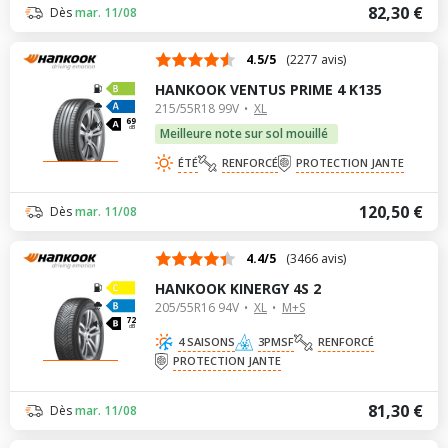
82,30 €
Dès
mar. 11/08
4.5/5
(2277 avis)
HANKOOK VENTUS PRIME 4 K135
215/55R18 99V
XL
69
dB
Meilleure note sur sol mouillé
ÉTÉ
RENFORCÉ
PROTECTION JANTE
120,50 €
Dès
mar. 11/08
4.4/5
(3466 avis)
HANKOOK KINERGY 4S 2
205/55R16 94V
XL
M+S
72
dB
4 SAISONS
3PMSF
RENFORCÉ
PROTECTION JANTE
81,30 €
Dès
mar. 11/08