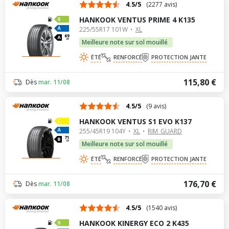
4.5/5
(2277 avis)
HANKOOK VENTUS PRIME 4 K135
225/55R17 101W
XL
69
dB
Meilleure note sur sol mouillé
ÉTÉ
RENFORCÉ
PROTECTION JANTE
115,80 €
Dès
mar. 11/08
4.5/5
(9 avis)
HANKOOK VENTUS S1 EVO K137
255/45R19 104Y
XL
RIM_GUARD
71
dB
Meilleure note sur sol mouillé
ÉTÉ
RENFORCÉ
PROTECTION JANTE
176,70 €
Dès
mar. 11/08
4.5/5
(1540 avis)
HANKOOK KINERGY ECO 2 K435