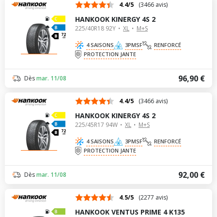
4.4/5
(3466 avis)
HANKOOK KINERGY 4S 2
225/40R18 92Y
XL
M+S
72
dB
4 SAISONS
3PMSF
RENFORCÉ
PROTECTION JANTE
96,90 €
Dès
mar. 11/08
4.4/5
(3466 avis)
HANKOOK KINERGY 4S 2
225/45R17 94W
XL
M+S
72
dB
4 SAISONS
3PMSF
RENFORCÉ
PROTECTION JANTE
92,00 €
Dès
mar. 11/08
4.5/5
(2277 avis)
HANKOOK VENTUS PRIME 4 K135