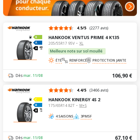
4.5/5
(2277 avis)
HANKOOK VENTUS PRIME 4 K135
205/55R17 95V
XL
69
dB
Meilleure note sur sol mouillé
ÉTÉ
RENFORCÉ
PROTECTION JANTE
106,90 €
Dès
mar. 11/08
4.4/5
(3466 avis)
HANKOOK KINERGY 4S 2
175/65R14 82T
M+S
71
dB
4 SAISONS
3PMSF
67,10 €
Dès
mar. 11/08