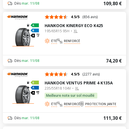
109,80 €
Dès
mar. 11/08
4.5/5
(856 avis)
HANKOOK KINERGY ECO K425
195/65R15 95H
XL
72
dB
ÉTÉ
RENFORCÉ
74,20 €
Dès
mar. 11/08
4.5/5
(2277 avis)
HANKOOK VENTUS PRIME 4 K135A
235/55R18 104V
XL
69
dB
Meilleure note sur sol mouillé
ÉTÉ
RENFORCÉ
PROTECTION JANTE
111,30 €
Dès
mar. 11/08