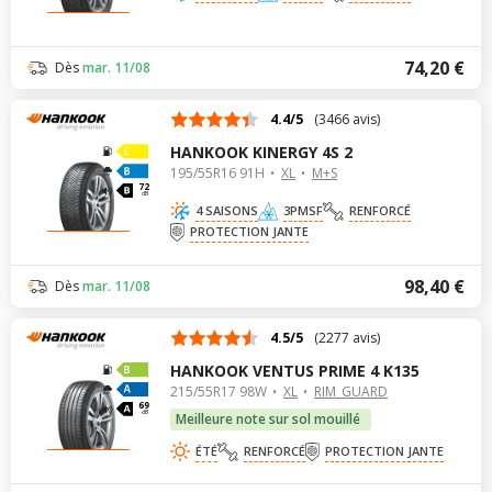
74,20 €
Dès
mar. 11/08
4.4/5
(3466 avis)
HANKOOK KINERGY 4S 2
195/55R16 91H
XL
M+S
72
dB
4 SAISONS
3PMSF
RENFORCÉ
PROTECTION JANTE
98,40 €
Dès
mar. 11/08
4.5/5
(2277 avis)
HANKOOK VENTUS PRIME 4 K135
215/55R17 98W
XL
RIM_GUARD
69
dB
Meilleure note sur sol mouillé
ÉTÉ
RENFORCÉ
PROTECTION JANTE