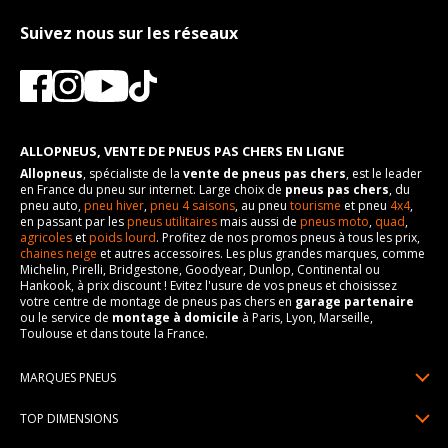
Suivez nous sur les réseaux
ALLOPNEUS, VENTE DE PNEUS PAS CHERS EN LIGNE
Allopneus
, spécialiste de la
vente de pneus pas chers
, est le leader
en France du pneu sur internet. Large choix de
pneus pas chers
, du
pneu auto,
pneu hiver
,
pneu 4 saisons
, au pneu
tourisme
et pneu
4x4
,
en passant par les
pneus utilitaires
mais aussi de
pneus moto
,
quad
,
agricoles
et
poids lourd
. Profitez de nos promos pneus à tous les prix,
chaines neige
et autres accessoires. Les plus grandes marques, comme
Michelin, Pirelli, Bridgestone, Goodyear, Dunlop, Continental ou
Hankook, à prix discount ! Evitez l'usure de vos pneus et choisissez
votre centre de montage de pneus pas chers en
garage partenaire
ou le service de
montage à domicile
à Paris, Lyon, Marseille,
Toulouse et dans toute la France.
MARQUES PNEUS
Pneus Michelin
TOP DIMENSIONS
Pneus Pirelli
175/65R14