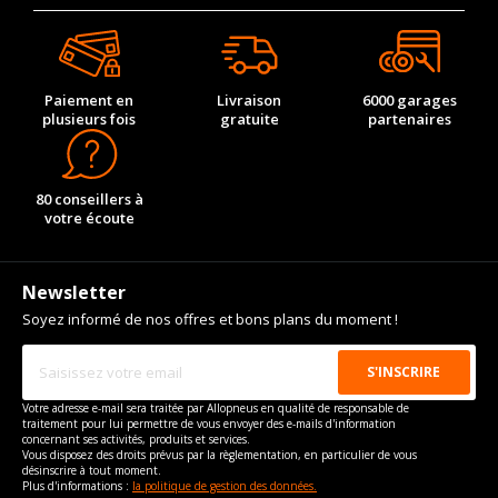
Pour asseoir son savoir-faire, Hankook ne cesse de repousser les
limites de la performance à travers le sport automobile. Fournisseur
officiel des pneus de la Formule E depuis 2023 et futur fournisseur du
Championnat du Monde des Rallyes (WRC) en 2025, la marque prouve
sa capacité à concevoir des gommes capables de répondre aux
Paiement en
Livraison
6000 garages
exigences les plus extrêmes. En parallèle, Hankook renforce son image
plusieurs fois
gratuite
partenaires
de marque en étant partenaire officiel de l’UEFA Europa League et du
Real Madrid, illustrant ainsi son dynamisme et son ambition de
rayonner à l’international.
Avec des gammes adaptées aux nouveaux modes de mobilité et une
expertise technique reconnue, Hankook façonne le futur du
80 conseillers à
pneumatique. Son ambition est d'offrir aux conducteurs des solutions
votre écoute
toujours plus sûres, performantes et respectueuses de
l’environnement. Que vous rouliez en thermique, hybride ou 100%
électrique, Hankook vous garantit une expérience de conduite unique,
alliant plaisir et sérénité.
Newsletter
Soyez informé de nos offres et bons plans du moment !
Votre adresse e-mail sera traitée par Allopneus en qualité de responsable de
traitement pour lui permettre de vous envoyer des e-mails d'information
concernant ses activités, produits et services.
Vous disposez des droits prévus par la règlementation, en particulier de vous
désinscrire à tout moment.
Plus d'informations :
la politique de gestion des données.