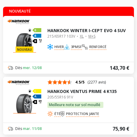
NOUVEAUTÉ
HANKOOK WINTER I-CEPT EVO 4 SUV
215/65R17 103V
XL
M+S
72
dB
HIVER
3PMSF
RENFORCÉ
NOUVEAU
143,70 €
Dès
mer. 12/08
4.5/5
(2277 avis)
HANKOOK VENTUS PRIME 4 K135
205/55R16 91V
69
dB
Meilleure note sur sol mouillé
ÉTÉ
PROTECTION JANTE
75,90 €
Dès
mar. 11/08