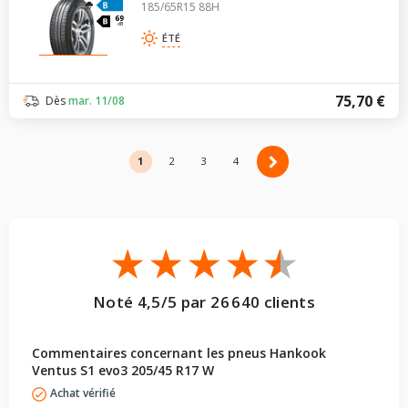
185/65R15 88H
69
dB
ÉTÉ
75,70 €
Dès
mar. 11/08
1
2
2
3
4
Noté 4,5/5 par 26 640 clients
Commentaires concernant les pneus Hankook
Ventus S1 evo3 205/45 R17 W
Achat vérifié