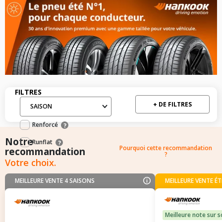
Filtres
FILTRES
+ DE FILTRES
SAISON
Filtres mis en avant: Renforcé / Runflat
Renforcé
?
Notre
Runflat
?
Pourquoi cette recommandation
recommandation
?
Votre choix.
MEILLEURE VENTE 4 SAISONS
MEILLEURE VENTE ÉT
Meilleure note sur s