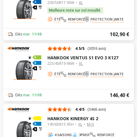
205/50R17 93W
XL
69
dB
Meilleure note sur sol mouillé
ÉTÉ
RENFORCÉ
PROTECTION JANTE
102,90 €
Dès
mar. 11/08
4.5/5
(3059 avis)
HANKOOK VENTUS S1 EVO 3 K127
225/45R19 96W
XL
71
dB
ÉTÉ
RENFORCÉ
PROTECTION JANTE
146,40 €
Dès
mar. 11/08
4.4/5
(3466 avis)
HANKOOK KINERGY 4S 2
195/65R15 95H
XL
M+S
72
dB
4 SAISONS
3PMSF
RENFORCÉ