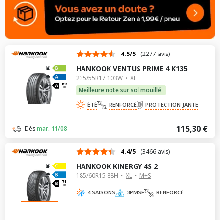
4.5/5
(2277 avis)
HANKOOK VENTUS PRIME 4 K135
235/55R17 103W
XL
69
dB
Meilleure note sur sol mouillé
ÉTÉ
RENFORCÉ
PROTECTION JANTE
115,30 €
Dès
mar. 11/08
4.4/5
(3466 avis)
HANKOOK KINERGY 4S 2
185/60R15 88H
XL
M+S
71
dB
4 SAISONS
3PMSF
RENFORCÉ