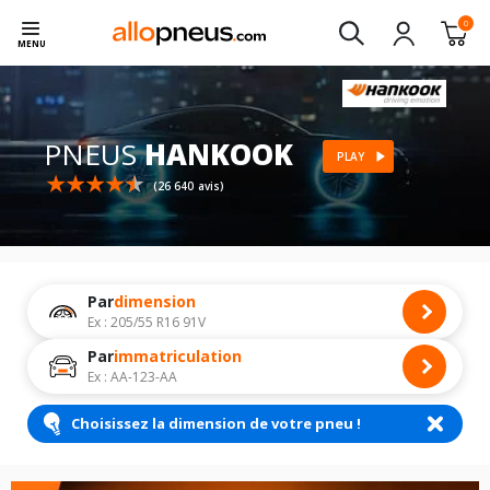
0
MENU
PNEUS
HANKOOK
PLAY
(26 640 avis)
Par
dimension
Ex : 205/55 R16 91V
Par
immatriculation
Ex : AA-123-AA
Choisissez la dimension de votre pneu !