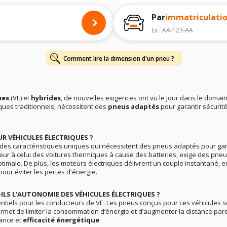
Par
immatriculati
Ex : AA-123-AA
Comment lire la dimension d'un pneu ?
ues
(VE) et
hybrides
, de nouvelles exigences ont vu le jour dans le doma
ues traditionnels, nécessitent des
pneus adaptés
pour garantir sécurit
 VÉHICULES ÉLECTRIQUES ?
des caractéristiques uniques qui nécessitent des pneus adaptés pour gar
ieur à celui des voitures thermiques à cause des batteries, exige des pne
optimale. De plus, les moteurs électriques délivrent un couple instantané, 
ur éviter les pertes d'énergie.
ILS L'AUTONOMIE DES VÉHICULES ÉLECTRIQUES ?
sentiels pour les conducteurs de VE. Les pneus conçus pour ces véhicules 
permet de limiter la consommation d’énergie et d’augmenter la distance pa
mance et
efficacité énergétique
.