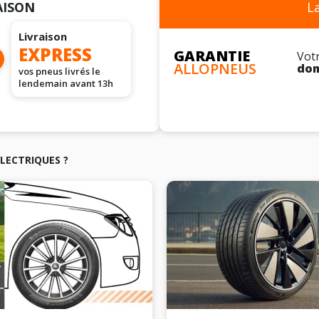
L
AISON
Livraison
EXPRESS
GARANTIE
Vot
ALLOPNEUS
do
vos pneus livrés le
lendemain avant 13h
ÉLECTRIQUES ?