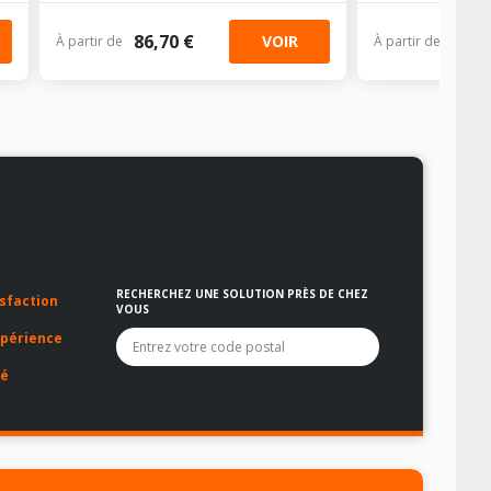
86,70 €
64,8
VOIR
À partir de
À partir de
RECHERCHEZ UNE SOLUTION PRÈS DE CHEZ
sfaction
VOUS
La liste des options sous le champ de recherche sera filtrée
périence
té