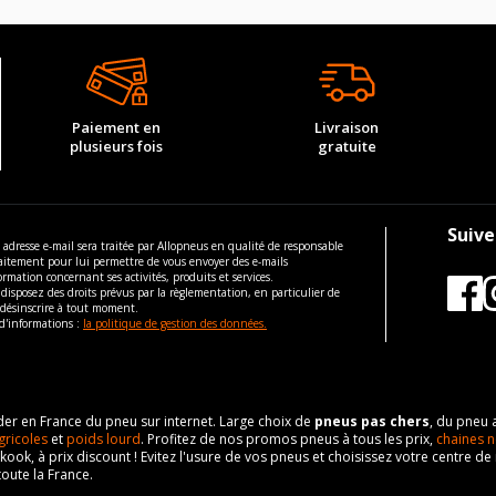
Paiement en
Livraison
plusieurs fois
gratuite
Suive
 adresse e-mail sera traitée par Allopneus en qualité de responsable
aitement pour lui permettre de vous envoyer des e-mails
ormation concernant ses activités, produits et services.
disposez des droits prévus par la règlementation, en particulier de
 désinscrire à tout moment.
d'informations :
la politique de gestion des données.
eader en France du pneu sur internet. Large choix de
pneus pas chers
, du pneu 
gricoles
et
poids lourd
. Profitez de nos promos pneus à tous les prix,
chaines n
nkook, à prix discount ! Evitez l'usure de vos pneus et choisissez votre centre
toute la France.