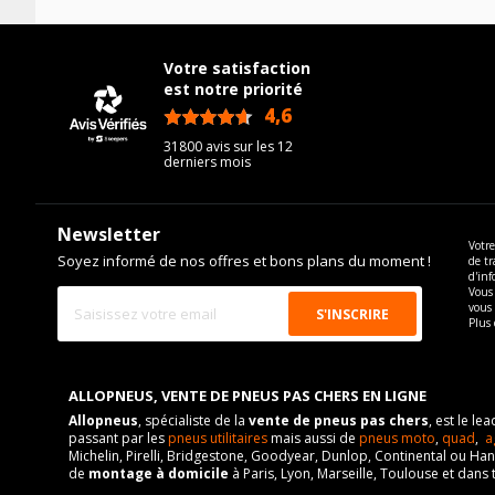
Votre satisfaction
est notre priorité
4,6
/5
31800 avis sur les 12
derniers mois
Newsletter
Votre
Soyez informé de nos offres et bons plans du moment !
de tr
d'inf
Vous 
vous
Plus 
ALLOPNEUS, VENTE DE PNEUS PAS CHERS EN LIGNE
Allopneus
, spécialiste de la
vente de pneus pas chers
, est le l
passant par les
pneus utilitaires
mais aussi de
pneus moto
,
quad
,
a
Michelin, Pirelli, Bridgestone, Goodyear, Dunlop, Continental ou Ha
de
montage à domicile
à Paris, Lyon, Marseille, Toulouse et dans 